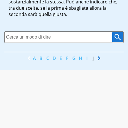
sostanzialmente la stessa. Può anche indicare che,
tra due scelte, se la prima è sbagliata allora la
seconda sarà quella giusta.
A
B
C
D
E
F
G
H
I
J
K
L
M
N