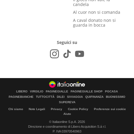
candela
Al cuor non si comanda
A caval donato non si
guarda in bocca
Seguici su
LIBERO
VIRGILIO
PAGINEGIALLE
PAGINEGIALLE SHOP
PGCASA
PAGINEBIANCHE
TUTTOCITTÀ
DILEI
SIVIAGGIA
QUIFINANZA
BUONISSIMO
SUPEREVA
Chi siamo
Note Legali
Privacy
Cookie Policy
Preferenze sui cookie
Aiuto
© Italiaonline S.p.A. 2026
Direzione e coordinamento di Libero Acquisition S.á r.l.
P. IVA 03970540963