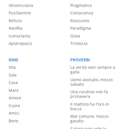
Idiosincrasia
Pragmatico
Pusillanime
Conoscenza
Refuso
Riassunto
Neofita
Paradigma
Iconoclasta
Gioia
Apotropaico
Tristezza
RIME
PROVERBI
Vita
La verità vien sempre a
galla
Sole
Uomo avvisato, mezzo
Casa
salvato
Mare
Una rondine non fa
primavera
Amore
Il mattino ha l'oro in
Cuore
bocca
Amici
Mal comune, mezzo
Bene
gaudio
Il gioco non vale la