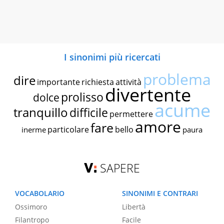
I sinonimi più ricercati
problema
dire
importante
richiesta
attività
divertente
prolisso
dolce
acume
tranquillo
difficile
permettere
amore
fare
particolare
bello
inerme
paura
SAPERE
VOCABOLARIO
SINONIMI E CONTRARI
Ossimoro
Libertà
Filantropo
Facile