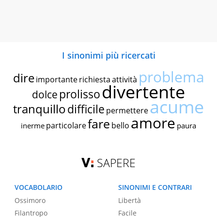
I sinonimi più ricercati
problema
dire
importante
richiesta
attività
divertente
prolisso
dolce
acume
tranquillo
difficile
permettere
amore
fare
particolare
bello
inerme
paura
SAPERE
VOCABOLARIO
SINONIMI E CONTRARI
Ossimoro
Libertà
Filantropo
Facile