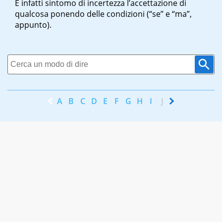
È infatti sintomo di incertezza l’accettazione di
qualcosa ponendo delle condizioni (“se” e “ma”,
appunto).
A
B
C
D
E
F
G
H
I
J
K
L
M
N