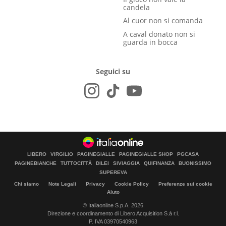
candela
Al cuor non si comanda
A caval donato non si
guarda in bocca
Seguici su
LIBERO
VIRGILIO
PAGINEGIALLE
PAGINEGIALLE SHOP
PGCASA
PAGINEBIANCHE
TUTTOCITTÀ
DILEI
SIVIAGGIA
QUIFINANZA
BUONISSIMO
SUPEREVA
Chi siamo
Note Legali
Privacy
Cookie Policy
Preferenze sui cookie
Aiuto
© Italiaonline S.p.A. 2026
Direzione e coordinamento di Libero Acquisition S.á r.l.
P. IVA 03970540963