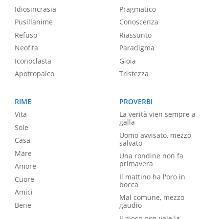
Idiosincrasia
Pragmatico
Pusillanime
Conoscenza
Refuso
Riassunto
Neofita
Paradigma
Iconoclasta
Gioia
Apotropaico
Tristezza
RIME
PROVERBI
Vita
La verità vien sempre a
galla
Sole
Uomo avvisato, mezzo
Casa
salvato
Mare
Una rondine non fa
primavera
Amore
Il mattino ha l'oro in
Cuore
bocca
Amici
Mal comune, mezzo
Bene
gaudio
Il gioco non vale la