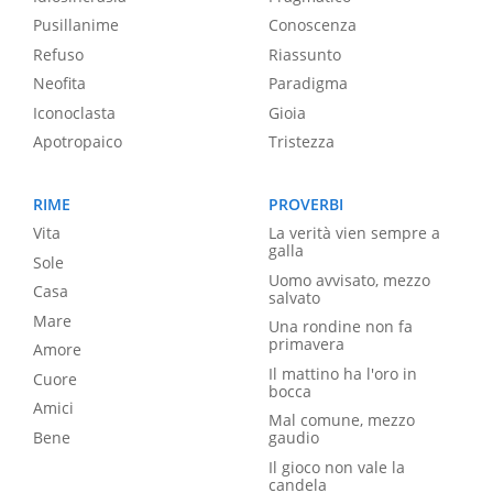
Pusillanime
Conoscenza
Refuso
Riassunto
Neofita
Paradigma
Iconoclasta
Gioia
Apotropaico
Tristezza
RIME
PROVERBI
Vita
La verità vien sempre a
galla
Sole
Uomo avvisato, mezzo
Casa
salvato
Mare
Una rondine non fa
primavera
Amore
Il mattino ha l'oro in
Cuore
bocca
Amici
Mal comune, mezzo
Bene
gaudio
Il gioco non vale la
candela