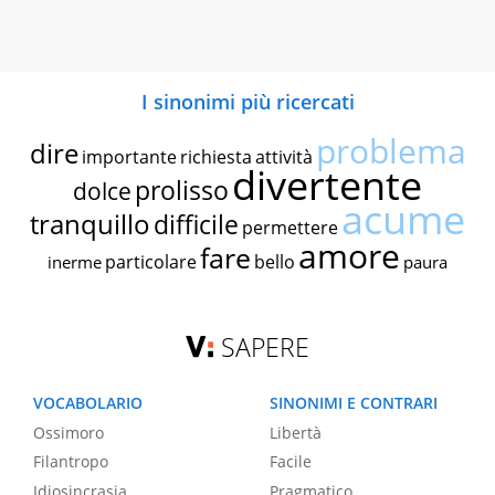
I sinonimi più ricercati
problema
dire
importante
richiesta
attività
divertente
prolisso
dolce
acume
tranquillo
difficile
permettere
amore
fare
particolare
bello
inerme
paura
SAPERE
VOCABOLARIO
SINONIMI E CONTRARI
Ossimoro
Libertà
Filantropo
Facile
Idiosincrasia
Pragmatico