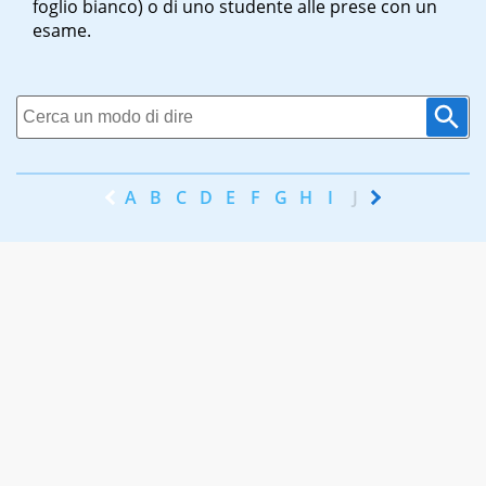
foglio bianco) o di uno studente alle prese con un
esame.
A
B
C
D
E
F
G
H
I
J
K
L
M
N