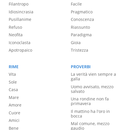
Filantropo
Facile
Idiosincrasia
Pragmatico
Pusillanime
Conoscenza
Refuso
Riassunto
Neofita
Paradigma
Iconoclasta
Gioia
Apotropaico
Tristezza
RIME
PROVERBI
Vita
La verità vien sempre a
galla
Sole
Uomo avvisato, mezzo
Casa
salvato
Mare
Una rondine non fa
primavera
Amore
Il mattino ha l'oro in
Cuore
bocca
Amici
Mal comune, mezzo
Bene
gaudio