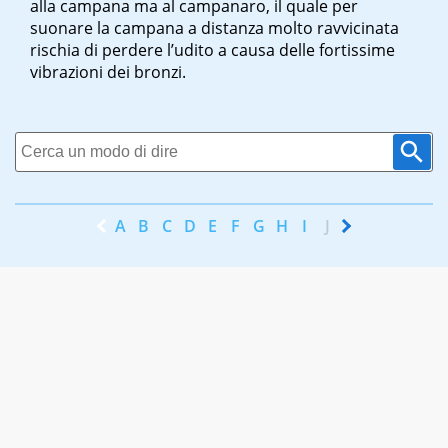
alla campana ma al campanaro, il quale per
suonare la campana a distanza molto ravvicinata
rischia di perdere l’udito a causa delle fortissime
vibrazioni dei bronzi.
A
B
C
D
E
F
G
H
I
J
K
L
M
N