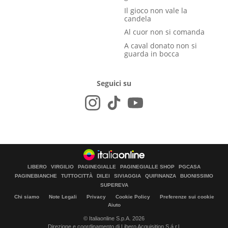
Il gioco non vale la
candela
Al cuor non si comanda
A caval donato non si
guarda in bocca
Seguici su
LIBERO
VIRGILIO
PAGINEGIALLE
PAGINEGIALLE SHOP
PGCASA
PAGINEBIANCHE
TUTTOCITTÀ
DILEI
SIVIAGGIA
QUIFINANZA
BUONISSIMO
SUPEREVA
Chi siamo
Note Legali
Privacy
Cookie Policy
Preferenze sui cookie
Aiuto
© Italiaonline S.p.A. 2026
Direzione e coordinamento di Libero Acquisition S.á r.l.