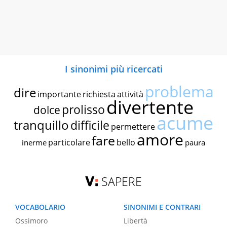
I sinonimi più ricercati
problema
dire
importante
richiesta
attività
divertente
prolisso
dolce
acume
tranquillo
difficile
permettere
amore
fare
particolare
bello
inerme
paura
SAPERE
VOCABOLARIO
SINONIMI E CONTRARI
Ossimoro
Libertà