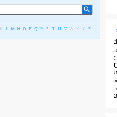
K
L
M
N
O
P
Q
R
S
T
U
V
W
X
Y
Z
I
d
at
d
t
p
i