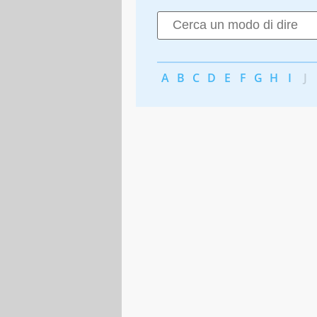
A
B
C
D
E
F
G
H
I
J