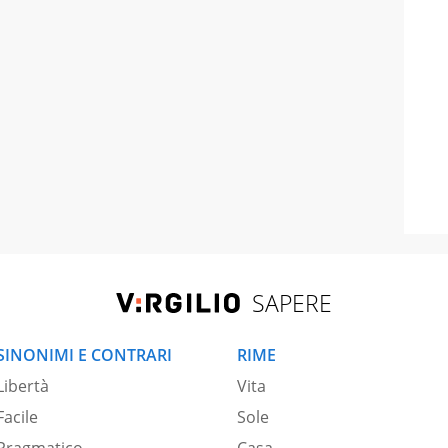
SAPERE
SINONIMI E CONTRARI
RIME
Libertà
Vita
Facile
Sole