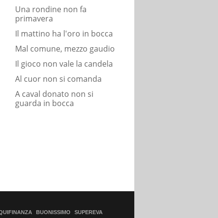
Una rondine non fa
primavera
Il mattino ha l'oro in bocca
Mal comune, mezzo gaudio
Il gioco non vale la candela
Al cuor non si comanda
A caval donato non si
guarda in bocca
QUIFINANZA
BUONISSIMO
SUPEREVA