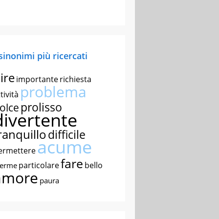
 sinonimi più ricercati
ire
importante
richiesta
problema
tività
prolisso
olce
divertente
ranquillo
difficile
acume
ermettere
fare
particolare
bello
nerme
amore
paura