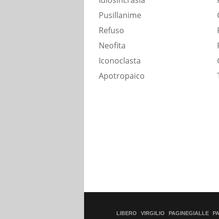
Idiosincrasia
Pusillanime
Refuso
Neofita
Iconoclasta
Apotropaico
LIBERO
VIRGILIO
PAGINEGIALLE
P