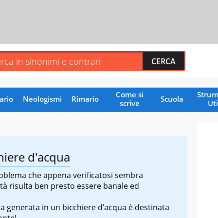
Come si
Strum
ario
Neologismi
Rimario
Scuola
scrive
Uti
hiere d'acqua
roblema che appena verificatosi sembra
tà risulta ben presto essere banale ed
 generata in un bicchiere d’acqua è destinata
ente!