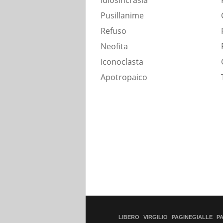
Idiosincrasia
Pusillanime
Refuso
Neofita
Iconoclasta
Apotropaico
LIBERO
VIRGILIO
PAGINEGIALLE
P