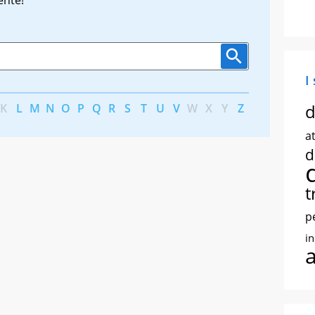
I
d
K
L
M
N
O
P
Q
R
S
T
U
V
W
X
Y
Z
at
d
t
p
i