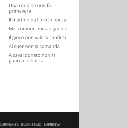
Una rondine non fa
primavera
Il mattino ha l'oro in bocca
Mal comune, mezzo gaudio
Il gioco non vale la candela
Al cuor non si comanda
A caval donato non si
guarda in bocca
QUIFINANZA
BUONISSIMO
SUPEREVA