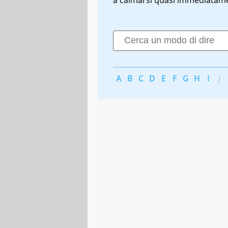
A
B
C
D
E
F
G
H
I
J