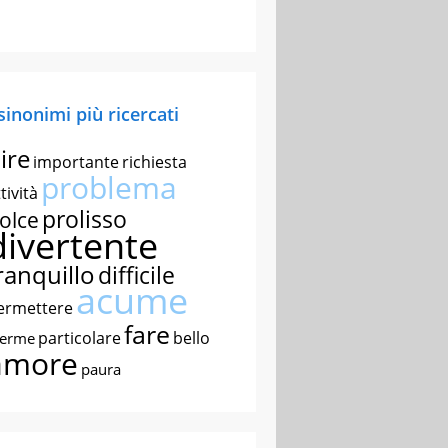
 sinonimi più ricercati
ire
importante
richiesta
problema
tività
prolisso
olce
divertente
ranquillo
difficile
acume
ermettere
fare
particolare
bello
nerme
amore
paura