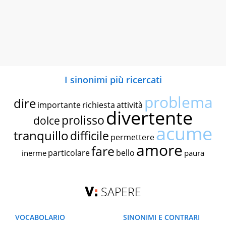
I sinonimi più ricercati
problema
dire
importante
richiesta
attività
divertente
prolisso
dolce
acume
tranquillo
difficile
permettere
amore
fare
particolare
bello
inerme
paura
SAPERE
VOCABOLARIO
SINONIMI E CONTRARI