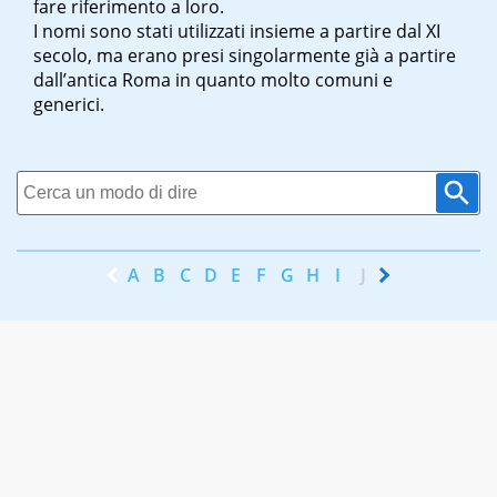
fare riferimento a loro.
I nomi sono stati utilizzati insieme a partire dal XI
secolo, ma erano presi singolarmente già a partire
dall’antica Roma in quanto molto comuni e
generici.
A
B
C
D
E
F
G
H
I
J
K
L
M
N