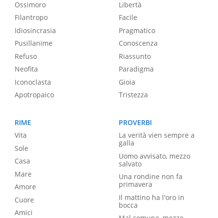
Ossimoro
Libertà
Filantropo
Facile
Idiosincrasia
Pragmatico
Pusillanime
Conoscenza
Refuso
Riassunto
Neofita
Paradigma
Iconoclasta
Gioia
Apotropaico
Tristezza
RIME
PROVERBI
Vita
La verità vien sempre a
galla
Sole
Uomo avvisato, mezzo
Casa
salvato
Mare
Una rondine non fa
primavera
Amore
Il mattino ha l'oro in
Cuore
bocca
Amici
Mal comune, mezzo