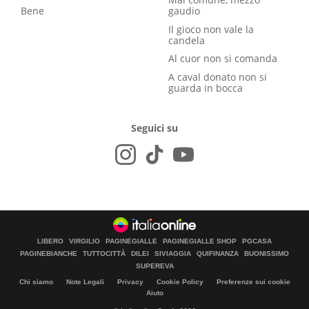
Bene
gaudio
Il gioco non vale la
candela
Al cuor non si comanda
A caval donato non si
guarda in bocca
Seguici su
LIBERO
VIRGILIO
PAGINEGIALLE
PAGINEGIALLE SHOP
PGCASA
PAGINEBIANCHE
TUTTOCITTÀ
DILEI
SIVIAGGIA
QUIFINANZA
BUONISSIMO
SUPEREVA
Chi siamo
Note Legali
Privacy
Cookie Policy
Preferenze sui cookie
Aiuto