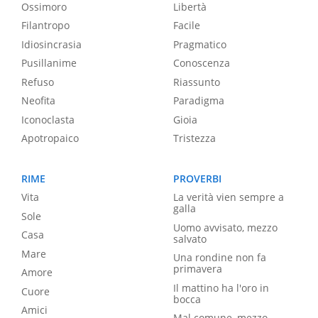
Ossimoro
Libertà
Filantropo
Facile
Idiosincrasia
Pragmatico
Pusillanime
Conoscenza
Refuso
Riassunto
Neofita
Paradigma
Iconoclasta
Gioia
Apotropaico
Tristezza
RIME
PROVERBI
Vita
La verità vien sempre a
galla
Sole
Uomo avvisato, mezzo
Casa
salvato
Mare
Una rondine non fa
primavera
Amore
Il mattino ha l'oro in
Cuore
bocca
Amici
Mal comune, mezzo