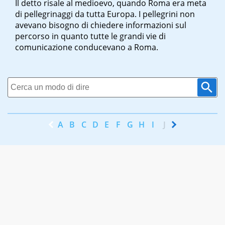
Il detto risale al medioevo, quando Roma era meta
di pellegrinaggi da tutta Europa. I pellegrini non
avevano bisogno di chiedere informazioni sul
percorso in quanto tutte le grandi vie di
comunicazione conducevano a Roma.
A
B
C
D
E
F
G
H
I
J
K
L
M
N