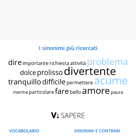
I sinonimi più ricercati
problema
dire
importante
richiesta
attività
divertente
prolisso
dolce
acume
tranquillo
difficile
permettere
amore
fare
particolare
bello
inerme
paura
SAPERE
VOCABOLARIO
SINONIMI E CONTRARI