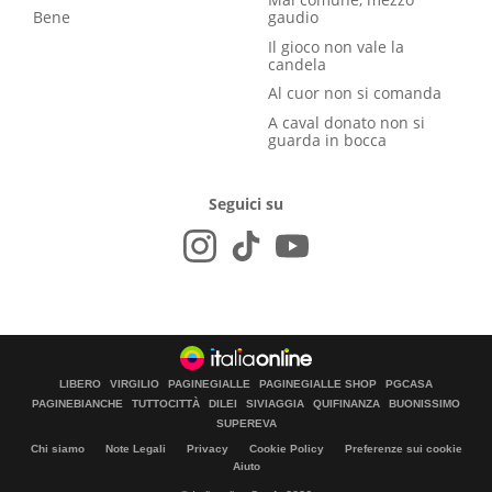
Bene
gaudio
Il gioco non vale la
candela
Al cuor non si comanda
A caval donato non si
guarda in bocca
Seguici su
LIBERO
VIRGILIO
PAGINEGIALLE
PAGINEGIALLE SHOP
PGCASA
PAGINEBIANCHE
TUTTOCITTÀ
DILEI
SIVIAGGIA
QUIFINANZA
BUONISSIMO
SUPEREVA
Chi siamo
Note Legali
Privacy
Cookie Policy
Preferenze sui cookie
Aiuto