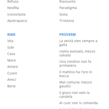
Refuso
Riassunto
Neofita
Paradigma
Iconoclasta
Gioia
Apotropaico
Tristezza
RIME
PROVERBI
Vita
La verità vien sempre a
galla
Sole
Uomo avvisato, mezzo
Casa
salvato
Mare
Una rondine non fa
primavera
Amore
Il mattino ha l'oro in
Cuore
bocca
Amici
Mal comune, mezzo
Bene
gaudio
Il gioco non vale la
candela
Al cuor non si comanda