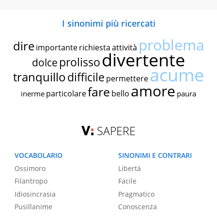
I sinonimi più ricercati
problema
dire
importante
richiesta
attività
divertente
prolisso
dolce
acume
tranquillo
difficile
permettere
amore
fare
particolare
bello
inerme
paura
SAPERE
VOCABOLARIO
SINONIMI E CONTRARI
Ossimoro
Libertà
Filantropo
Facile
Idiosincrasia
Pragmatico
Pusillanime
Conoscenza