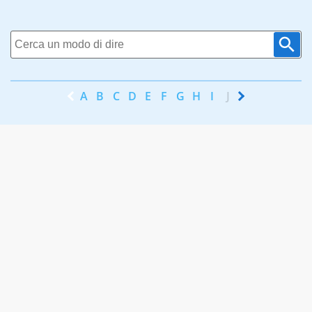
A
B
C
D
E
F
G
H
I
J
K
L
M
N