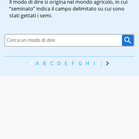
Il modo di dire si origina nel mondo agricolo, in cui
“seminato” indica il campo delimitato su cui sono
stati gettati i semi.
A
B
C
D
E
F
G
H
I
J
K
L
M
N