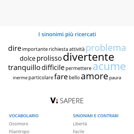
I sinonimi più ricercati
problema
dire
importante
richiesta
attività
divertente
prolisso
dolce
acume
tranquillo
difficile
permettere
amore
fare
particolare
bello
inerme
paura
SAPERE
VOCABOLARIO
SINONIMI E CONTRARI
Ossimoro
Libertà
Filantropo
Facile