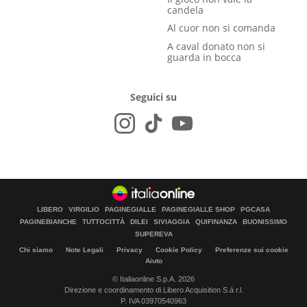
candela
Al cuor non si comanda
A caval donato non si
guarda in bocca
Seguici su
LIBERO
VIRGILIO
PAGINEGIALLE
PAGINEGIALLE SHOP
PGCASA
PAGINEBIANCHE
TUTTOCITTÀ
DILEI
SIVIAGGIA
QUIFINANZA
BUONISSIMO
SUPEREVA
Chi siamo
Note Legali
Privacy
Cookie Policy
Preferenze sui cookie
Aiuto
© Italiaonline S.p.A. 2026
Direzione e coordinamento di Libero Acquisition S.á r.l.
P. IVA 03970540963