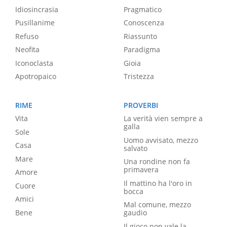
Idiosincrasia
Pragmatico
Pusillanime
Conoscenza
Refuso
Riassunto
Neofita
Paradigma
Iconoclasta
Gioia
Apotropaico
Tristezza
RIME
PROVERBI
Vita
La verità vien sempre a
galla
Sole
Uomo avvisato, mezzo
Casa
salvato
Mare
Una rondine non fa
primavera
Amore
Il mattino ha l'oro in
Cuore
bocca
Amici
Mal comune, mezzo
Bene
gaudio
Il gioco non vale la