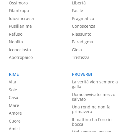
Ossimoro
Libertà
Filantropo
Facile
Idiosincrasia
Pragmatico
Pusillanime
Conoscenza
Refuso
Riassunto
Neofita
Paradigma
Iconoclasta
Gioia
Apotropaico
Tristezza
RIME
PROVERBI
Vita
La verità vien sempre a
galla
Sole
Uomo avvisato, mezzo
Casa
salvato
Mare
Una rondine non fa
primavera
Amore
Il mattino ha l'oro in
Cuore
bocca
Amici
Mal comune, mezzo