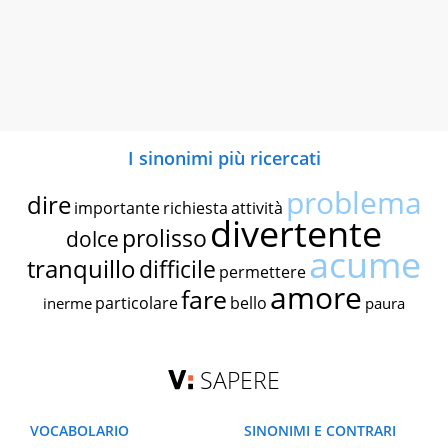
I sinonimi più ricercati
problema
dire
importante
richiesta
attività
divertente
prolisso
dolce
acume
tranquillo
difficile
permettere
amore
fare
particolare
bello
inerme
paura
SAPERE
VOCABOLARIO
SINONIMI E CONTRARI