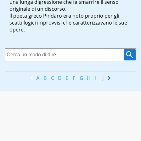
una lunga digressione che fa smarrire il senso
originale di un discorso.
Il poeta greco Pindaro era noto proprio per gli
scatti logici improvvisi che caratterizzavano le sue
opere.
A
B
C
D
E
F
G
H
I
J
K
L
M
N