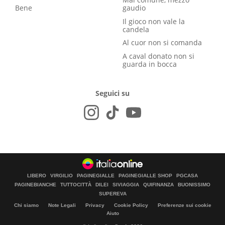
Bene
gaudio
Il gioco non vale la
candela
Al cuor non si comanda
A caval donato non si
guarda in bocca
Seguici su
LIBERO
VIRGILIO
PAGINEGIALLE
PAGINEGIALLE SHOP
PGCASA
PAGINEBIANCHE
TUTTOCITTÀ
DILEI
SIVIAGGIA
QUIFINANZA
BUONISSIMO
SUPEREVA
Chi siamo
Note Legali
Privacy
Cookie Policy
Preferenze sui cookie
Aiuto