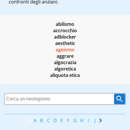
confronti degli anziani.
abilismo
accrocchio
adblocker
aesthetic
ageismo
aggrare
algocrazia
algoretica
aliquota etica
A
B
C
D
E
F
G
H
I
J
K
L
M
N