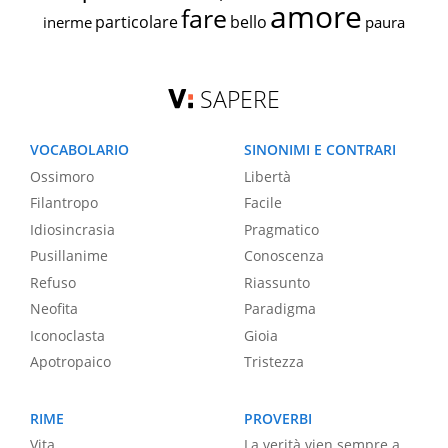
amore
fare
particolare
bello
inerme
paura
SAPERE
VOCABOLARIO
SINONIMI E CONTRARI
Ossimoro
Libertà
Filantropo
Facile
Idiosincrasia
Pragmatico
Pusillanime
Conoscenza
Refuso
Riassunto
Neofita
Paradigma
Iconoclasta
Gioia
Apotropaico
Tristezza
RIME
PROVERBI
Vita
La verità vien sempre a