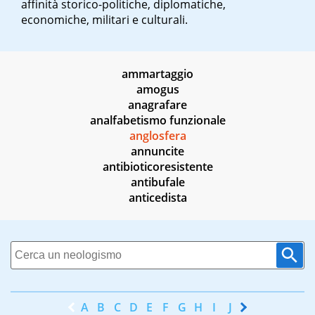
affinità storico-politiche, diplomatiche,
economiche, militari e culturali.
ammartaggio
amogus
anagrafare
analfabetismo funzionale
anglosfera
annuncite
antibioticoresistente
antibufale
anticedista
A
B
C
D
E
F
G
H
I
J
K
L
M
N