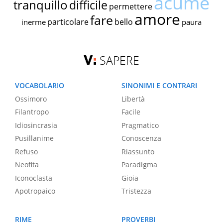
acume
tranquillo
difficile
permettere
amore
fare
particolare
bello
inerme
paura
SAPERE
VOCABOLARIO
SINONIMI E CONTRARI
Ossimoro
Libertà
Filantropo
Facile
Idiosincrasia
Pragmatico
Pusillanime
Conoscenza
Refuso
Riassunto
Neofita
Paradigma
Iconoclasta
Gioia
Apotropaico
Tristezza
RIME
PROVERBI