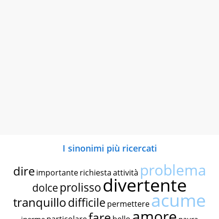
I sinonimi più ricercati
problema
dire
importante
richiesta
attività
divertente
prolisso
dolce
acume
tranquillo
difficile
permettere
amore
fare