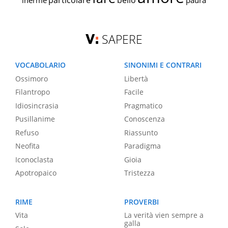
particolare
bello
inerme
paura
SAPERE
VOCABOLARIO
SINONIMI E CONTRARI
Ossimoro
Libertà
Filantropo
Facile
Idiosincrasia
Pragmatico
Pusillanime
Conoscenza
Refuso
Riassunto
Neofita
Paradigma
Iconoclasta
Gioia
Apotropaico
Tristezza
RIME
PROVERBI
Vita
La verità vien sempre a
galla