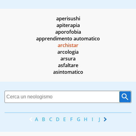
aperisushi
apiterapia
aporofobia
apprendimento automatico
archistar
arcologia
arsura
asfaltare
asintomatico
A
B
C
D
E
F
G
H
I
J
K
L
M
N