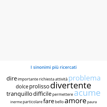
I sinonimi più ricercati
problema
dire
importante
richiesta
attività
divertente
prolisso
dolce
acume
tranquillo
difficile
permettere
amore
fare
particolare
bello
inerme
paura