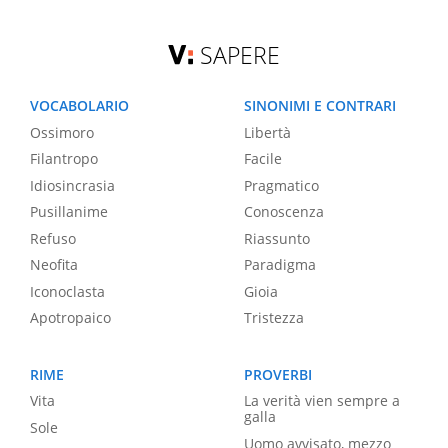
SAPERE
VOCABOLARIO
SINONIMI E CONTRARI
Ossimoro
Libertà
Filantropo
Facile
Idiosincrasia
Pragmatico
Pusillanime
Conoscenza
Refuso
Riassunto
Neofita
Paradigma
Iconoclasta
Gioia
Apotropaico
Tristezza
RIME
PROVERBI
Vita
La verità vien sempre a
galla
Sole
Uomo avvisato, mezzo