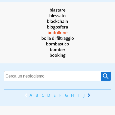
blastare
blessato
blockchain
blogosfera
bodrillone
bolla di filtraggio
bombastico
bomber
booking
A
B
C
D
E
F
G
H
I
J
K
L
M
N