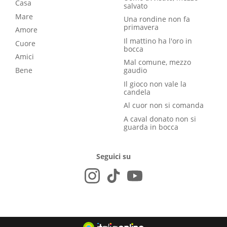
Casa
salvato
Mare
Una rondine non fa
primavera
Amore
Il mattino ha l'oro in
Cuore
bocca
Amici
Mal comune, mezzo
Bene
gaudio
Il gioco non vale la
candela
Al cuor non si comanda
A caval donato non si
guarda in bocca
Seguici su