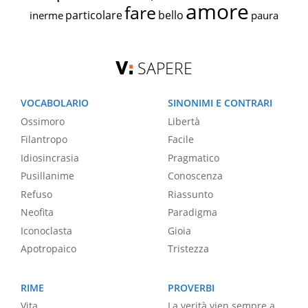
amore
fare
particolare
bello
inerme
paura
SAPERE
VOCABOLARIO
SINONIMI E CONTRARI
Ossimoro
Libertà
Filantropo
Facile
Idiosincrasia
Pragmatico
Pusillanime
Conoscenza
Refuso
Riassunto
Neofita
Paradigma
Iconoclasta
Gioia
Apotropaico
Tristezza
RIME
PROVERBI
Vita
La verità vien sempre a