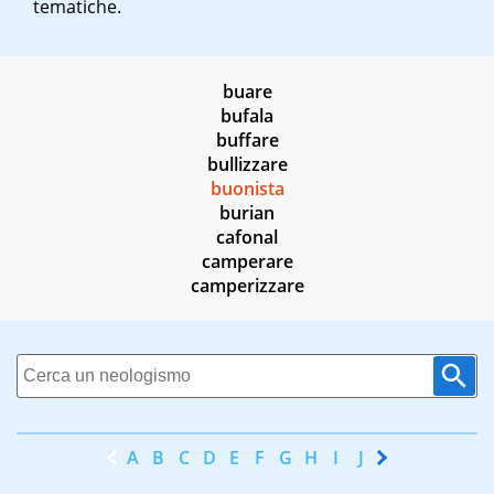
tematiche.
buare
bufala
buffare
bullizzare
buonista
burian
cafonal
camperare
camperizzare
A
B
C
D
E
F
G
H
I
J
K
L
M
N