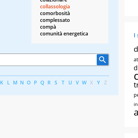
collassologia
comorbosità
complessato
compà
comunità energetica
I
d
at
d
K
L
M
N
O
P
Q
R
S
T
U
V
W
X
Y
Z
t
p
i