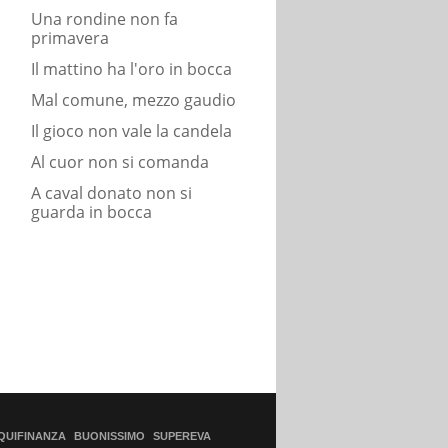
Una rondine non fa
primavera
Il mattino ha l'oro in bocca
Mal comune, mezzo gaudio
Il gioco non vale la candela
Al cuor non si comanda
A caval donato non si
guarda in bocca
QUIFINANZA
BUONISSIMO
SUPEREVA