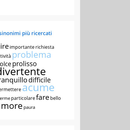
 sinonimi più ricercati
ire
importante
richiesta
problema
tività
prolisso
olce
divertente
ranquillo
difficile
acume
ermettere
fare
particolare
bello
nerme
amore
paura