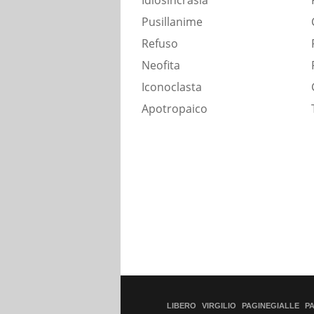
Idiosincrasia
Pusillanime
Refuso
Neofita
Iconoclasta
Apotropaico
LIBERO
VIRGILIO
PAGINEGIALLE
P