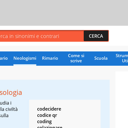
Come si
Strum
ario
Neologismi
Rimario
Scuola
scrive
Uti
sologia
udia i
codecidere
la civiltà
codice qr
sulla
coding
colazionare