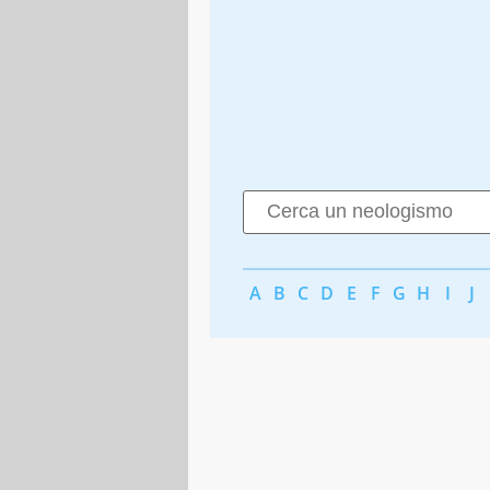
A
B
C
D
E
F
G
H
I
J