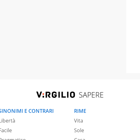
SAPERE
SINONIMI E CONTRARI
RIME
Libertà
Vita
Facile
Sole