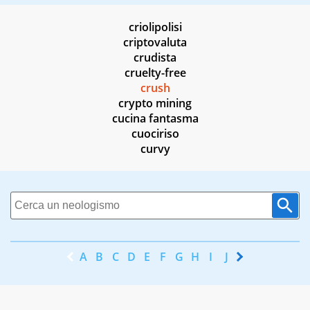
criolipolisi
criptovaluta
crudista
cruelty-free
crush
crypto mining
cucina fantasma
cuociriso
curvy
A
B
C
D
E
F
G
H
I
J
K
L
M
N