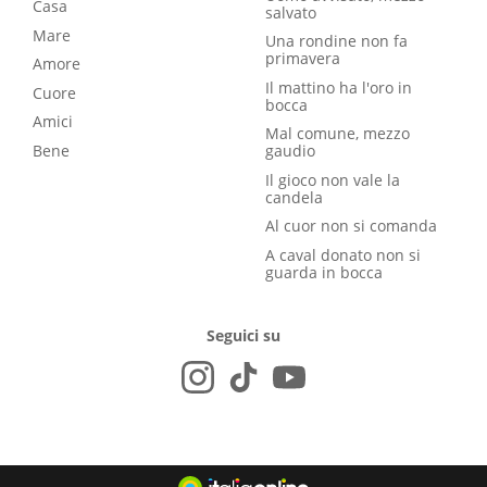
Casa
salvato
Mare
Una rondine non fa
primavera
Amore
Il mattino ha l'oro in
Cuore
bocca
Amici
Mal comune, mezzo
Bene
gaudio
Il gioco non vale la
candela
Al cuor non si comanda
A caval donato non si
guarda in bocca
Seguici su