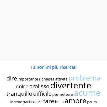
I sinonimi più ricercati
problema
dire
importante
richiesta
attività
divertente
prolisso
dolce
acume
tranquillo
difficile
permettere
amore
fare
particolare
bello
inerme
paura