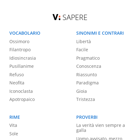
SAPERE
VOCABOLARIO
SINONIMI E CONTRARI
Ossimoro
Libertà
Filantropo
Facile
Idiosincrasia
Pragmatico
Pusillanime
Conoscenza
Refuso
Riassunto
Neofita
Paradigma
Iconoclasta
Gioia
Apotropaico
Tristezza
RIME
PROVERBI
Vita
La verità vien sempre a
galla
Sole
Uomo avvisato, mezzo