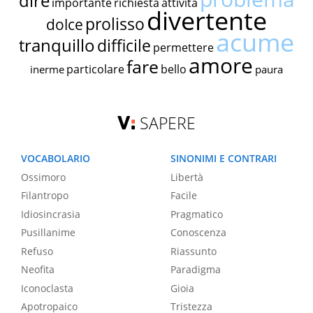
dire
importante
richiesta
attività
divertente
prolisso
dolce
acume
tranquillo
difficile
permettere
amore
fare
particolare
bello
inerme
paura
SAPERE
VOCABOLARIO
SINONIMI E CONTRARI
Ossimoro
Libertà
Filantropo
Facile
Idiosincrasia
Pragmatico
Pusillanime
Conoscenza
Refuso
Riassunto
Neofita
Paradigma
Iconoclasta
Gioia
Apotropaico
Tristezza