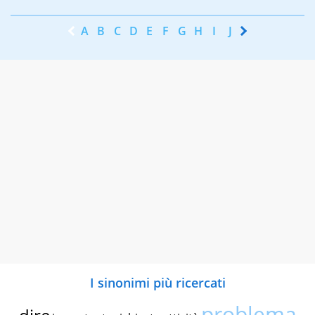
A
B
C
D
E
F
G
H
I
J
K
L
M
N
I sinonimi più ricercati
problema