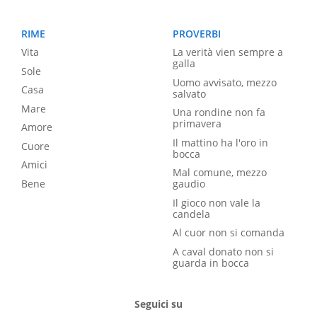
RIME
PROVERBI
Vita
La verità vien sempre a
galla
Sole
Uomo avvisato, mezzo
Casa
salvato
Mare
Una rondine non fa
primavera
Amore
Il mattino ha l'oro in
Cuore
bocca
Amici
Mal comune, mezzo
Bene
gaudio
Il gioco non vale la
candela
Al cuor non si comanda
A caval donato non si
guarda in bocca
Seguici su