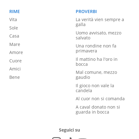
RIME
PROVERBI
Vita
La verità vien sempre a
galla
Sole
Uomo avvisato, mezzo
Casa
salvato
Mare
Una rondine non fa
primavera
Amore
Il mattino ha l'oro in
Cuore
bocca
Amici
Mal comune, mezzo
Bene
gaudio
Il gioco non vale la
candela
Al cuor non si comanda
A caval donato non si
guarda in bocca
Seguici su