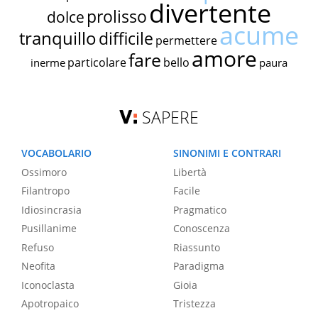
divertente
prolisso
dolce
acume
tranquillo
difficile
permettere
amore
fare
particolare
bello
inerme
paura
SAPERE
VOCABOLARIO
SINONIMI E CONTRARI
Ossimoro
Libertà
Filantropo
Facile
Idiosincrasia
Pragmatico
Pusillanime
Conoscenza
Refuso
Riassunto
Neofita
Paradigma
Iconoclasta
Gioia
Apotropaico
Tristezza