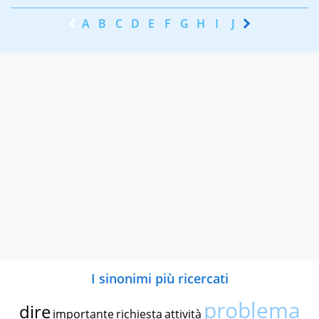
A
B
C
D
E
F
G
H
I
J
K
L
M
N
I sinonimi più ricercati
problema
dire
importante
richiesta
attività