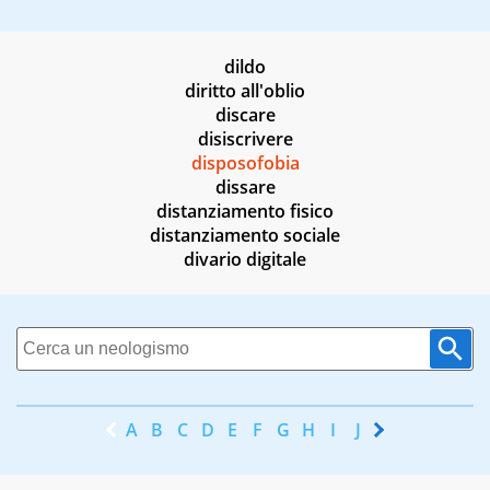
dildo
diritto all'oblio
discare
disiscrivere
disposofobia
dissare
distanziamento fisico
distanziamento sociale
divario digitale
A
B
C
D
E
F
G
H
I
J
K
L
M
N