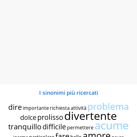
I sinonimi più ricercati
problema
dire
importante
richiesta
attività
divertente
prolisso
dolce
acume
tranquillo
difficile
permettere
amore
fare