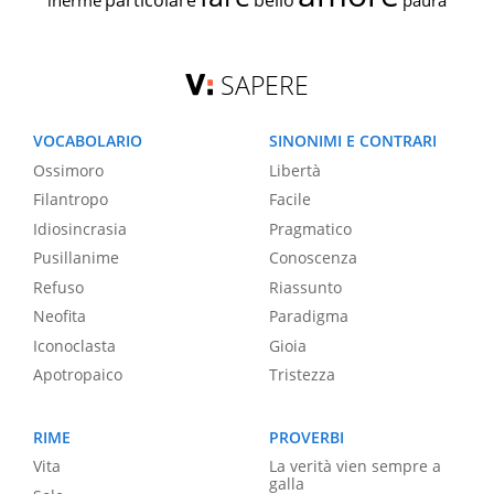
particolare
bello
inerme
paura
SAPERE
VOCABOLARIO
SINONIMI E CONTRARI
Ossimoro
Libertà
Filantropo
Facile
Idiosincrasia
Pragmatico
Pusillanime
Conoscenza
Refuso
Riassunto
Neofita
Paradigma
Iconoclasta
Gioia
Apotropaico
Tristezza
RIME
PROVERBI
Vita
La verità vien sempre a
galla