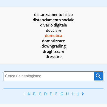
distanziamento fisico
distanziamento sociale
divario digitale
docciare
domotica
domotizzare
downgrading
draghizzare
dressare
A
B
C
D
E
F
G
H
I
J
K
L
M
N