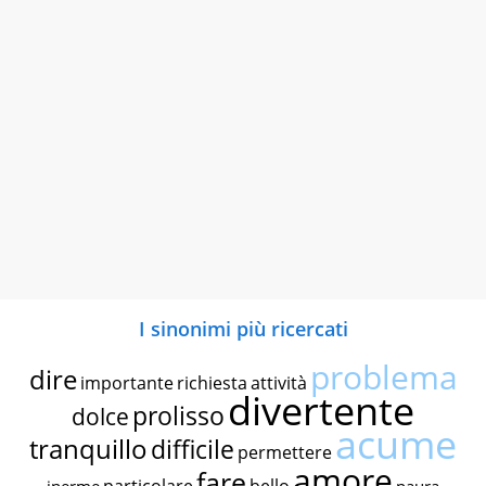
I sinonimi più ricercati
problema
dire
importante
richiesta
attività
divertente
prolisso
dolce
acume
tranquillo
difficile
permettere
amore
fare