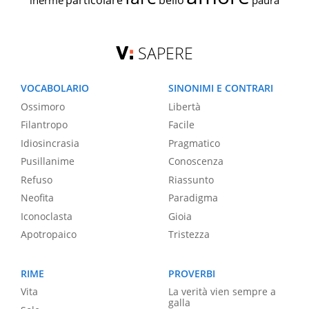
particolare
bello
inerme
paura
SAPERE
VOCABOLARIO
SINONIMI E CONTRARI
Ossimoro
Libertà
Filantropo
Facile
Idiosincrasia
Pragmatico
Pusillanime
Conoscenza
Refuso
Riassunto
Neofita
Paradigma
Iconoclasta
Gioia
Apotropaico
Tristezza
RIME
PROVERBI
Vita
La verità vien sempre a
galla