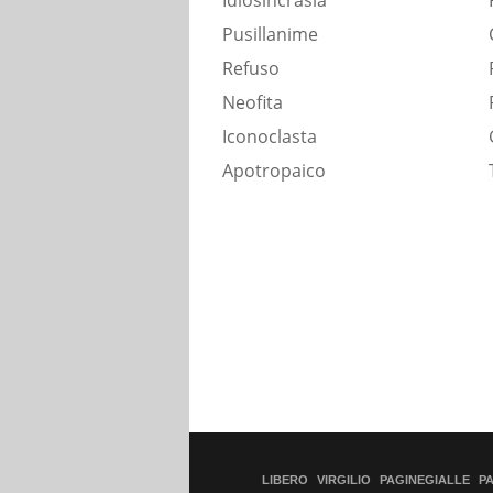
Idiosincrasia
Pusillanime
Refuso
Neofita
Iconoclasta
Apotropaico
LIBERO
VIRGILIO
PAGINEGIALLE
P