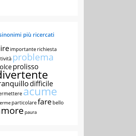
 sinonimi più ricercati
ire
importante
richiesta
problema
tività
prolisso
olce
divertente
ranquillo
difficile
acume
ermettere
fare
particolare
bello
nerme
amore
paura