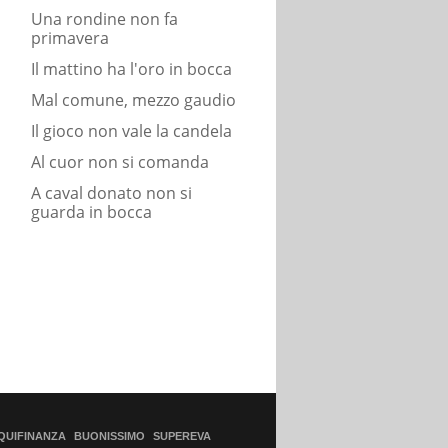
Una rondine non fa
primavera
Il mattino ha l'oro in bocca
Mal comune, mezzo gaudio
Il gioco non vale la candela
Al cuor non si comanda
A caval donato non si
guarda in bocca
QUIFINANZA
BUONISSIMO
SUPEREVA