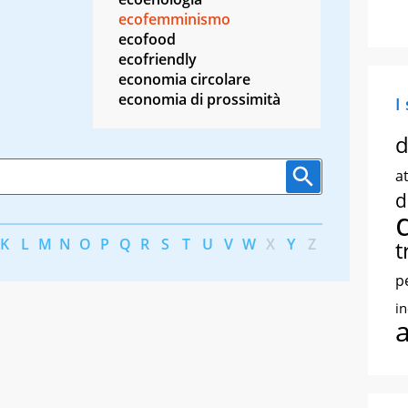
ecofemminismo
ecofood
ecofriendly
economia circolare
economia di prossimità
I
d
at
d
K
L
M
N
O
P
Q
R
S
T
U
V
W
X
Y
Z
t
p
i