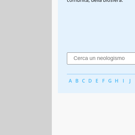
A
B
C
D
E
F
G
H
I
J