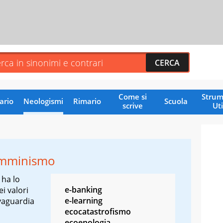
Come si
Strum
ario
Neologismi
Rimario
Scuola
scrive
Uti
emminismo
ha lo
e-banking
i valori
e-learning
lvaguardia
ecocatastrofismo
ecoenologia