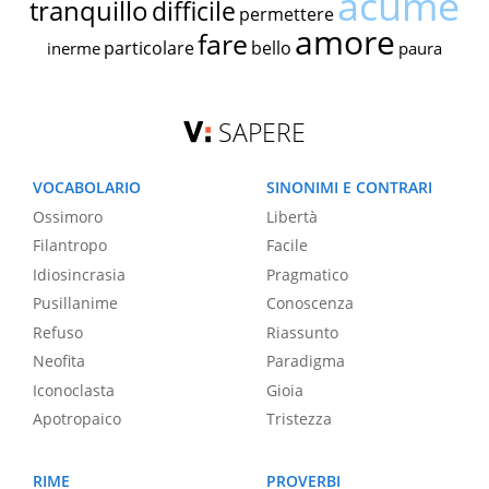
acume
tranquillo
difficile
permettere
amore
fare
particolare
bello
inerme
paura
SAPERE
VOCABOLARIO
SINONIMI E CONTRARI
Ossimoro
Libertà
Filantropo
Facile
Idiosincrasia
Pragmatico
Pusillanime
Conoscenza
Refuso
Riassunto
Neofita
Paradigma
Iconoclasta
Gioia
Apotropaico
Tristezza
RIME
PROVERBI