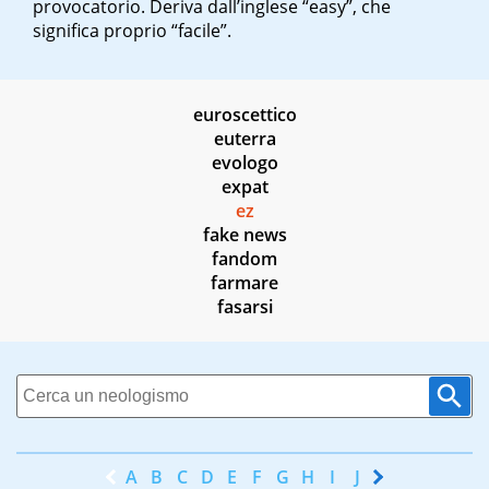
provocatorio. Deriva dall’inglese “easy”, che
significa proprio “facile”.
euroscettico
euterra
evologo
expat
ez
fake news
fandom
farmare
fasarsi
A
B
C
D
E
F
G
H
I
J
K
L
M
N