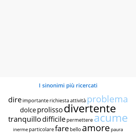
I sinonimi più ricercati
problema
dire
importante
richiesta
attività
divertente
prolisso
dolce
acume
tranquillo
difficile
permettere
amore
fare
particolare
bello
inerme
paura