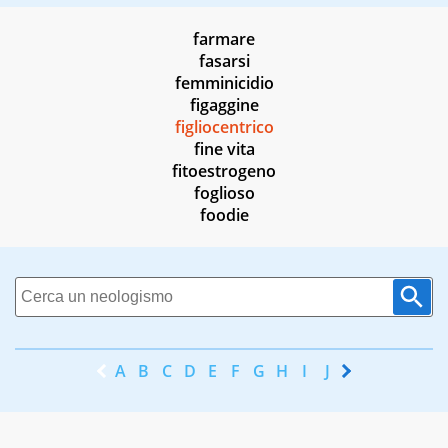
farmare
fasarsi
femminicidio
figaggine
figliocentrico
fine vita
fitoestrogeno
foglioso
foodie
A
B
C
D
E
F
G
H
I
J
K
L
M
N