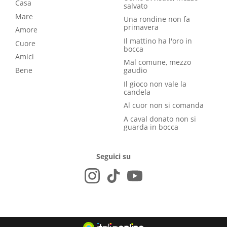
Casa
salvato
Mare
Una rondine non fa
primavera
Amore
Il mattino ha l'oro in
Cuore
bocca
Amici
Mal comune, mezzo
Bene
gaudio
Il gioco non vale la
candela
Al cuor non si comanda
A caval donato non si
guarda in bocca
Seguici su