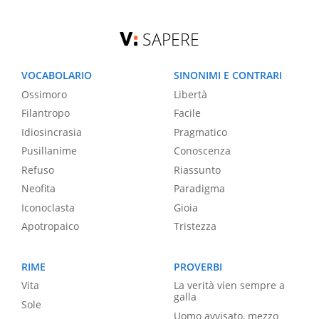
SAPERE
VOCABOLARIO
SINONIMI E CONTRARI
Ossimoro
Libertà
Filantropo
Facile
Idiosincrasia
Pragmatico
Pusillanime
Conoscenza
Refuso
Riassunto
Neofita
Paradigma
Iconoclasta
Gioia
Apotropaico
Tristezza
RIME
PROVERBI
Vita
La verità vien sempre a
galla
Sole
Uomo avvisato, mezzo