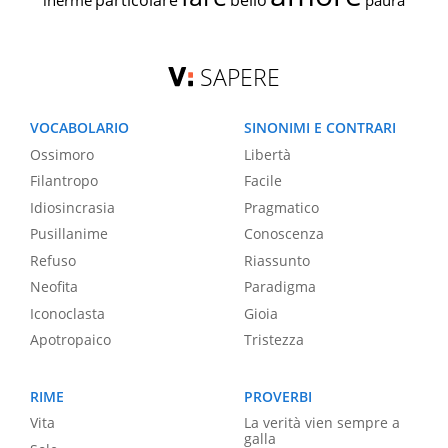
particolare
bello
inerme
paura
SAPERE
VOCABOLARIO
SINONIMI E CONTRARI
Ossimoro
Libertà
Filantropo
Facile
Idiosincrasia
Pragmatico
Pusillanime
Conoscenza
Refuso
Riassunto
Neofita
Paradigma
Iconoclasta
Gioia
Apotropaico
Tristezza
RIME
PROVERBI
Vita
La verità vien sempre a
galla