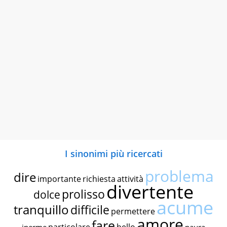
I sinonimi più ricercati
problema
dire
importante
richiesta
attività
divertente
prolisso
dolce
acume
tranquillo
difficile
permettere
amore
fare