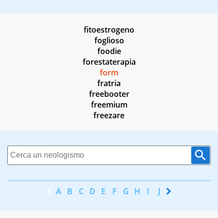
fitoestrogeno
foglioso
foodie
forestaterapia
form
fratria
freebooter
freemium
freezare
A
B
C
D
E
F
G
H
I
J
K
L
M
N