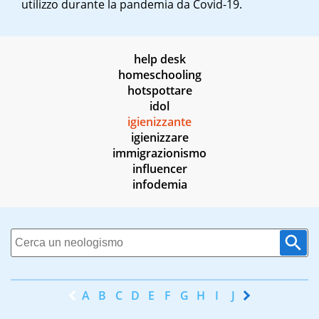
utilizzo durante la pandemia da Covid-19.
help desk
homeschooling
hotspottare
idol
igienizzante
igienizzare
immigrazionismo
influencer
infodemia
A
B
C
D
E
F
G
H
I
J
K
L
M
N