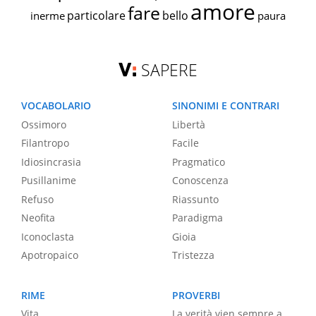
amore
fare
particolare
bello
inerme
paura
SAPERE
VOCABOLARIO
SINONIMI E CONTRARI
Ossimoro
Libertà
Filantropo
Facile
Idiosincrasia
Pragmatico
Pusillanime
Conoscenza
Refuso
Riassunto
Neofita
Paradigma
Iconoclasta
Gioia
Apotropaico
Tristezza
RIME
PROVERBI
Vita
La verità vien sempre a