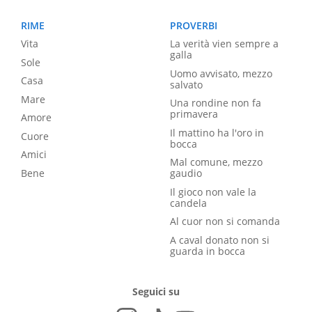
RIME
PROVERBI
Vita
La verità vien sempre a
galla
Sole
Uomo avvisato, mezzo
Casa
salvato
Mare
Una rondine non fa
primavera
Amore
Il mattino ha l'oro in
Cuore
bocca
Amici
Mal comune, mezzo
Bene
gaudio
Il gioco non vale la
candela
Al cuor non si comanda
A caval donato non si
guarda in bocca
Seguici su