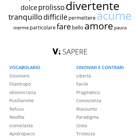
divertente
prolisso
dolce
acume
tranquillo
difficile
permettere
amore
fare
particolare
bello
inerme
paura
SAPERE
VOCABOLARIO
SINONIMI E CONTRARI
Ossimoro
Libertà
Filantropo
Facile
Idiosincrasia
Pragmatico
Pusillanime
Conoscenza
Refuso
Riassunto
Neofita
Paradigma
Iconoclasta
Gioia
Apotropaico
Tristezza