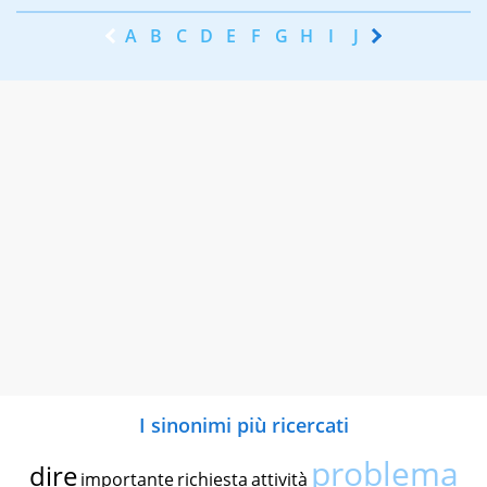
A
B
C
D
E
F
G
H
I
J
K
L
M
N
I sinonimi più ricercati
problema
dire
importante
richiesta
attività