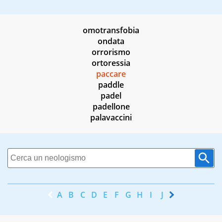
omotransfobia
ondata
orrorismo
ortoressia
paccare
paddle
padel
padellone
palavaccini
A
B
C
D
E
F
G
H
I
J
K
L
M
N