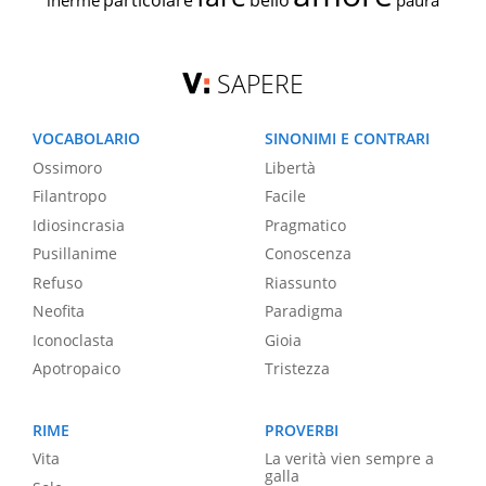
particolare
bello
inerme
paura
SAPERE
VOCABOLARIO
SINONIMI E CONTRARI
Ossimoro
Libertà
Filantropo
Facile
Idiosincrasia
Pragmatico
Pusillanime
Conoscenza
Refuso
Riassunto
Neofita
Paradigma
Iconoclasta
Gioia
Apotropaico
Tristezza
RIME
PROVERBI
Vita
La verità vien sempre a
galla