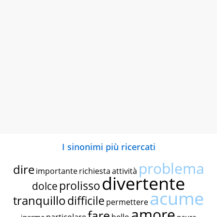
I sinonimi più ricercati
problema
dire
importante
richiesta
attività
divertente
prolisso
dolce
acume
tranquillo
difficile
permettere
amore
fare