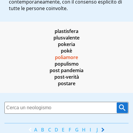
contemporaneamente, con il consenso esplicito di
tutte le persone coinvolte.
plastisfera
plusvalente
pokeria
pokè
poliamore
populismo
post pandemia
post-verità
postare
A
B
C
D
E
F
G
H
I
J
K
L
M
N