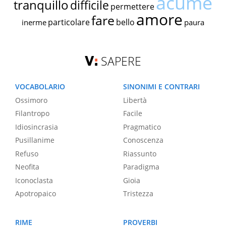
acume
tranquillo
difficile
permettere
amore
fare
particolare
bello
inerme
paura
SAPERE
VOCABOLARIO
SINONIMI E CONTRARI
Ossimoro
Libertà
Filantropo
Facile
Idiosincrasia
Pragmatico
Pusillanime
Conoscenza
Refuso
Riassunto
Neofita
Paradigma
Iconoclasta
Gioia
Apotropaico
Tristezza
RIME
PROVERBI