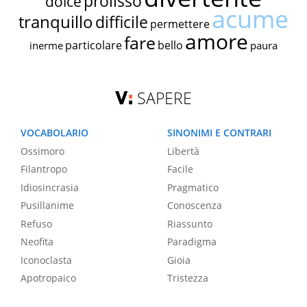
prolisso
dolce
acume
tranquillo
difficile
permettere
amore
fare
particolare
bello
inerme
paura
SAPERE
VOCABOLARIO
SINONIMI E CONTRARI
Ossimoro
Libertà
Filantropo
Facile
Idiosincrasia
Pragmatico
Pusillanime
Conoscenza
Refuso
Riassunto
Neofita
Paradigma
Iconoclasta
Gioia
Apotropaico
Tristezza