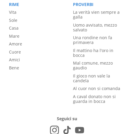
RIME
PROVERBI
Vita
La verità vien sempre a
galla
Sole
Uomo avvisato, mezzo
Casa
salvato
Mare
Una rondine non fa
primavera
Amore
Il mattino ha l'oro in
Cuore
bocca
Amici
Mal comune, mezzo
Bene
gaudio
Il gioco non vale la
candela
Al cuor non si comanda
A caval donato non si
guarda in bocca
Seguici su