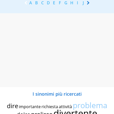
A
B
C
D
E
F
G
H
I
J
K
L
M
N
I sinonimi più ricercati
problema
dire
importante
richiesta
attività
divertente