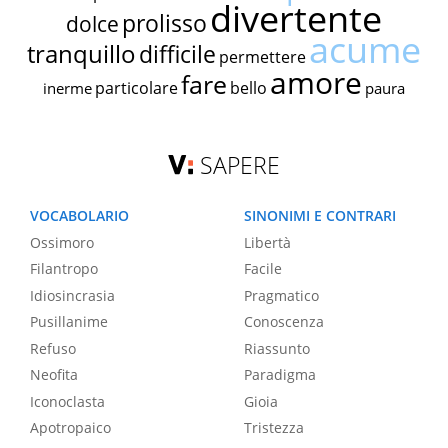
divertente
prolisso
dolce
acume
tranquillo
difficile
permettere
amore
fare
particolare
bello
inerme
paura
SAPERE
VOCABOLARIO
SINONIMI E CONTRARI
Ossimoro
Libertà
Filantropo
Facile
Idiosincrasia
Pragmatico
Pusillanime
Conoscenza
Refuso
Riassunto
Neofita
Paradigma
Iconoclasta
Gioia
Apotropaico
Tristezza