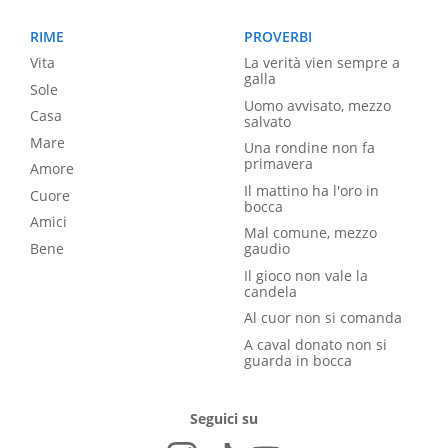
RIME
PROVERBI
Vita
La verità vien sempre a
galla
Sole
Uomo avvisato, mezzo
Casa
salvato
Mare
Una rondine non fa
primavera
Amore
Il mattino ha l'oro in
Cuore
bocca
Amici
Mal comune, mezzo
Bene
gaudio
Il gioco non vale la
candela
Al cuor non si comanda
A caval donato non si
guarda in bocca
Seguici su