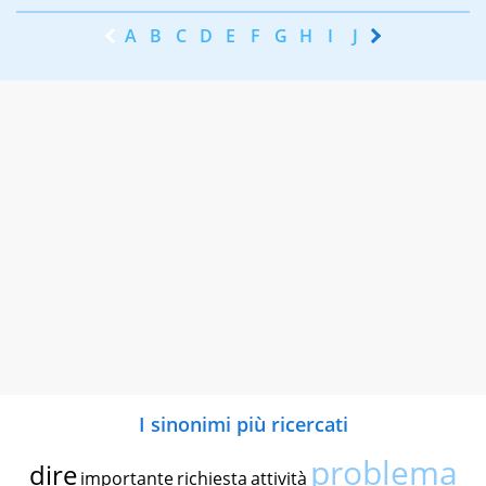
A
B
C
D
E
F
G
H
I
J
K
L
M
N
I sinonimi più ricercati
problema
dire
importante
richiesta
attività