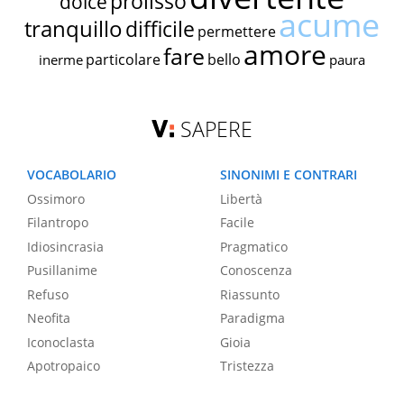
prolisso
dolce
acume
tranquillo
difficile
permettere
amore
fare
particolare
bello
inerme
paura
SAPERE
VOCABOLARIO
SINONIMI E CONTRARI
Ossimoro
Libertà
Filantropo
Facile
Idiosincrasia
Pragmatico
Pusillanime
Conoscenza
Refuso
Riassunto
Neofita
Paradigma
Iconoclasta
Gioia
Apotropaico
Tristezza