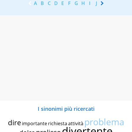
A
B
C
D
E
F
G
H
I
J
K
L
M
N
I sinonimi più ricercati
problema
dire
importante
richiesta
attività
divertente