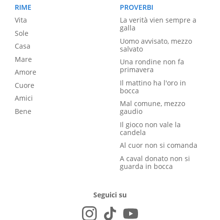
RIME
PROVERBI
Vita
La verità vien sempre a
galla
Sole
Uomo avvisato, mezzo
Casa
salvato
Mare
Una rondine non fa
primavera
Amore
Il mattino ha l'oro in
Cuore
bocca
Amici
Mal comune, mezzo
Bene
gaudio
Il gioco non vale la
candela
Al cuor non si comanda
A caval donato non si
guarda in bocca
Seguici su