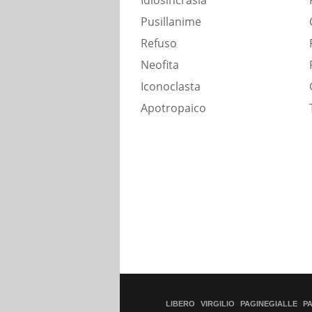
Idiosincrasia
Pusillanime
Refuso
Neofita
Iconoclasta
Apotropaico
LIBERO
VIRGILIO
PAGINEGIALLE
P