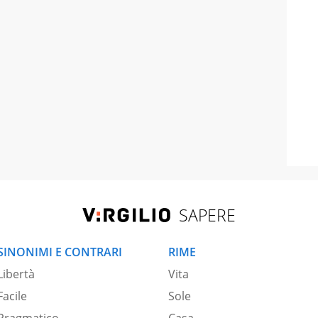
SAPERE
SINONIMI E CONTRARI
RIME
Libertà
Vita
Facile
Sole