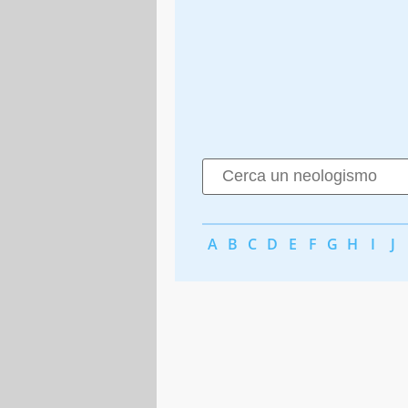
A
B
C
D
E
F
G
H
I
J