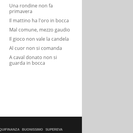
Una rondine non fa
primavera
Il mattino ha l'oro in bocca
Mal comune, mezzo gaudio
Il gioco non vale la candela
Al cuor non si comanda
A caval donato non si
guarda in bocca
QUIFINANZA
BUONISSIMO
SUPEREVA