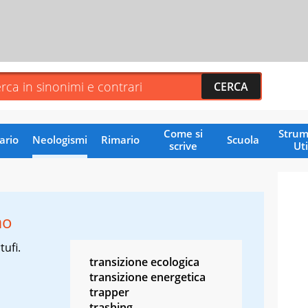
Come si
Strum
ario
Neologismi
Rimario
Scuola
scrive
Uti
ao
tufi.
transizione ecologica
transizione energetica
trapper
trashing