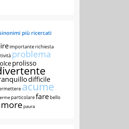
 sinonimi più ricercati
ire
importante
richiesta
problema
tività
prolisso
olce
divertente
ranquillo
difficile
acume
ermettere
fare
particolare
bello
nerme
amore
paura