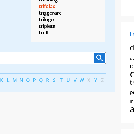
trifolao
triggerare
trilogo
triplete
troll
I
d
at
d
K
L
M
N
O
P
Q
R
S
T
U
V
W
X
Y
Z
t
p
i