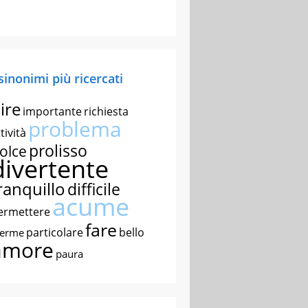
 sinonimi più ricercati
ire
importante
richiesta
problema
tività
prolisso
olce
divertente
ranquillo
difficile
acume
ermettere
fare
particolare
bello
nerme
amore
paura