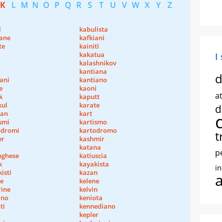
K
L
M
N
O
P
Q
R
S
T
U
V
W
X
Y
Z
l
kabulista
iane
kafkiani
te
kainiti
kakatua
I
kalashnikov
kantiana
d
ani
kantiano
e
kaoni
at
k
kaputt
kul
karate
d
an
kart
smi
kartismo
odromi
kartodromo
t
er
kashmir
katana
p
nghese
katiuscia
k
kayakista
i
isti
kazan
le
kelene
rine
kelvin
ano
keniota
ti
kennediano
kepler