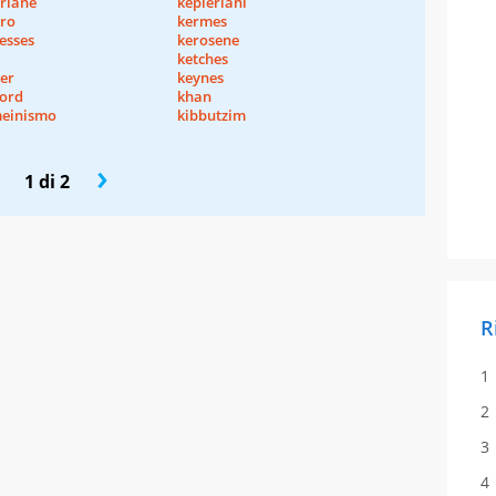
eriane
kepleriani
ero
kermes
esses
kerosene
h
ketches
er
keynes
ord
khan
einismo
kibbutzim
›
1 di 2
R