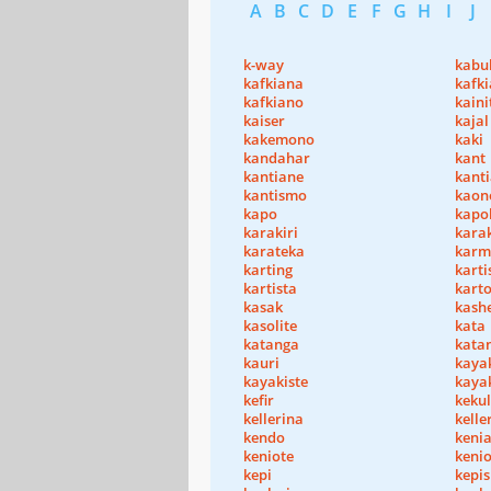
A
B
C
D
E
F
G
H
I
J
k-way
kabu
kafkiana
kafk
kafkiano
kaini
kaiser
kajal
kakemono
kaki
kandahar
kant
kantiane
kanti
kantismo
kaon
kapo
kapo
karakiri
kara
karateka
karm
karting
karti
kartista
kart
kasak
kash
kasolite
kata
katanga
kata
kauri
kaya
kayakiste
kayak
kefir
keku
kellerina
kelle
kendo
keni
keniote
kenio
kepi
kepis