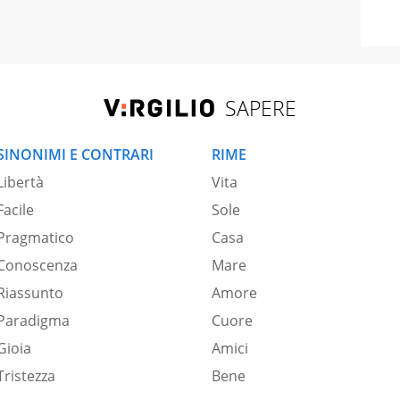
SAPERE
SINONIMI E CONTRARI
RIME
Libertà
Vita
Facile
Sole
Pragmatico
Casa
Conoscenza
Mare
Riassunto
Amore
Paradigma
Cuore
Gioia
Amici
Tristezza
Bene