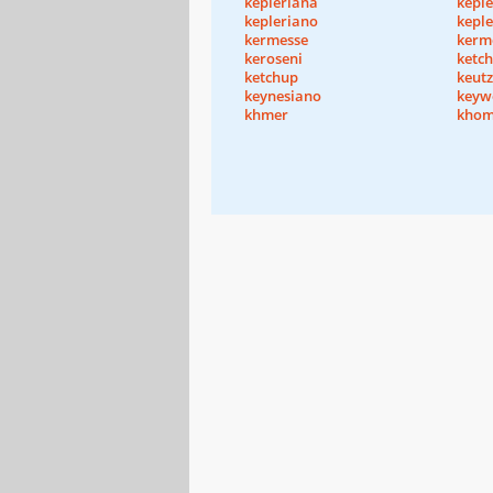
kepleriana
kepl
kepleriano
kepl
kermesse
kerm
keroseni
ketc
ketchup
keutz
keynesiano
keyw
khmer
khom