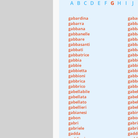
A
B
C
D
E
F
G
H
I
J
gabardina
gaba
gabarra
gabba
gabbana
gabb
gabbanelle
gabb
gabbare
gabb
gabbasanti
gabb
gabbati
gabb
gabbatrice
gabb
gabbia
gabb
gabbie
gabb
gabbietta
gabbi
gabbioni
gabb
gabbrica
gabb
gabbrico
gabb
gabellabile
gabel
gabellata
gabel
gabellato
gabel
gabellieri
gabel
gabianesi
gabin
gabon
gabo
gabri
gabri
gabriele
gabri
gadda
gadd