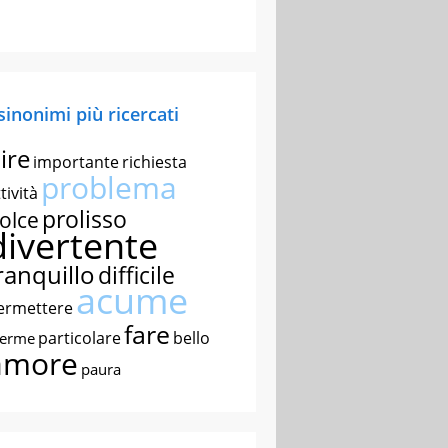
 sinonimi più ricercati
ire
importante
richiesta
problema
tività
prolisso
olce
divertente
ranquillo
difficile
acume
ermettere
fare
particolare
bello
nerme
amore
paura