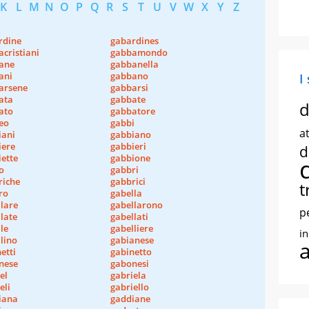
K
L
M
N
O
P
Q
R
S
T
U
V
W
X
Y
Z
rdine
gabardines
cristiani
gabbamondo
ane
gabbanella
ani
gabbano
I
arsene
gabbarsi
ata
gabbate
d
ato
gabbatore
eo
gabbi
at
iani
gabbiano
iere
gabbieri
d
ette
gabbione
o
gabbri
riche
gabbrici
t
ro
gabella
lare
gabellarono
p
late
gabellati
le
gabelliere
i
lino
gabianese
etti
gabinetto
nese
gabonesi
el
gabriela
eli
gabriello
iana
gaddiane