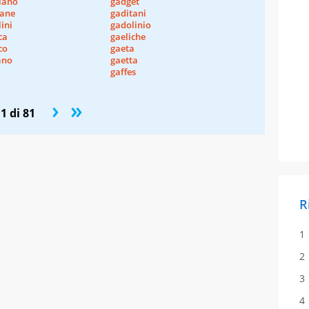
iano
gadget
tane
gaditani
ini
gadolinio
ca
gaeliche
co
gaeta
ano
gaetta
gaffes
›
»
1 di 81
R