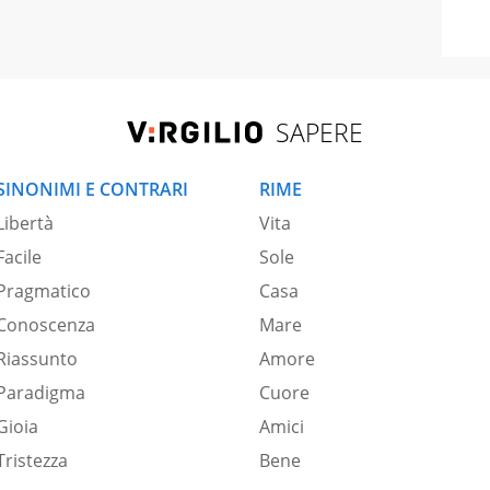
SAPERE
SINONIMI E CONTRARI
RIME
Libertà
Vita
Facile
Sole
Pragmatico
Casa
Conoscenza
Mare
Riassunto
Amore
Paradigma
Cuore
Gioia
Amici
Tristezza
Bene