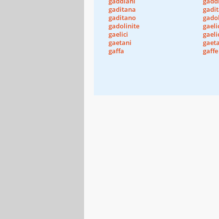
gaddiani
gadd
gaditana
gadi
gaditano
gadol
gadolinite
gaeli
gaelici
gaeli
gaetani
gaet
gaffa
gaffe