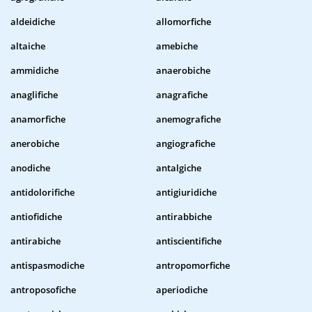
aldeidiche
allomorfiche
altaiche
amebiche
ammidiche
anaerobiche
anaglifiche
anagrafiche
anamorfiche
anemografiche
anerobiche
angiografiche
anodiche
antalgiche
antidolorifiche
antigiuridiche
antiofidiche
antirabbiche
antirabiche
antiscientifiche
antispasmodiche
antropomorfiche
antroposofiche
aperiodiche