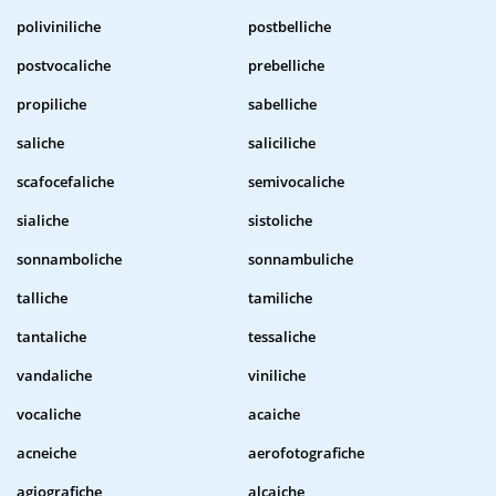
poliviniliche
postbelliche
postvocaliche
prebelliche
propiliche
sabelliche
saliche
saliciliche
scafocefaliche
semivocaliche
sialiche
sistoliche
sonnamboliche
sonnambuliche
talliche
tamiliche
tantaliche
tessaliche
vandaliche
viniliche
vocaliche
acaiche
acneiche
aerofotografiche
agiografiche
alcaiche