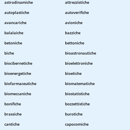
astrodinamiche
attrezzistiche
autoplastiche
autoverifiche
avancariche
avioniche
balalaiche
bazziche
betoniche
bettoniche
biche
bioastronautiche
biocibernetiche
bioelettroniche
bioenergetiche
bioetiche
biofarmaceutiche
biomatematiche
biomeccaniche
biostatistiche
bonifiche
bozzettistiche
brassiche
burotiche
cantiche
capocomiche