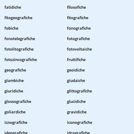
fatidiche
filosofiche
fitogeografiche
fitografiche
fobiche
fonografiche
fonotelegrafiche
fotografiche
fotolitografiche
fotovoltaiche
fotozincografiche
fruttifiche
geografiche
geoidiche
giambiche
giudaiche
giuridiche
glittografiche
glossografiche
glucidiche
goliardiche
gravidiche
icnografiche
iconografiche
ideografiche
idrografiche