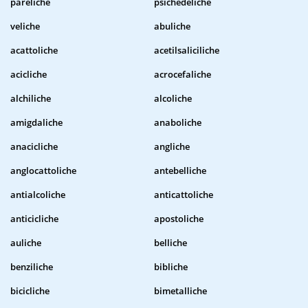
pareliche
psichedeliche
veliche
abuliche
acattoliche
acetilsaliciliche
acicliche
acrocefaliche
alchiliche
alcoliche
amigdaliche
anaboliche
anacicliche
angliche
anglocattoliche
antebelliche
antialcoliche
anticattoliche
anticicliche
apostoliche
auliche
belliche
benziliche
bibliche
bicicliche
bimetalliche