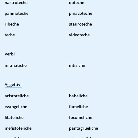
nastroteche
ooteche
paninoteche
pinacoteche
ribeche
stauroteche
teche
videoteche
Verbi
infanatiche
intisiche
Aggettivi
aristoteliche
babeliche
evangeliche
fameliche
filateliche
focomeliche
mefistofeliche
pantagrueliche