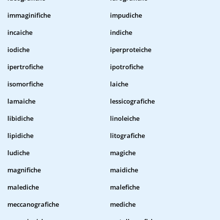
immaginifiche
impudiche
incaiche
indiche
iodiche
iperproteiche
ipertrofiche
ipotrofiche
isomorfiche
laiche
lamaiche
lessicografiche
libidiche
linoleiche
lipidiche
litografiche
ludiche
magiche
magnifiche
maidiche
malediche
malefiche
meccanografiche
mediche