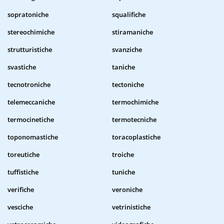
sopratoniche
squalifiche
stereochimiche
stiramaniche
strutturistiche
svanziche
svastiche
taniche
tecnotroniche
tectoniche
telemeccaniche
termochimiche
termocinetiche
termotecniche
toponomastiche
toracoplastiche
toreutiche
troiche
tuffistiche
tuniche
verifiche
veroniche
vesciche
vetrinistiche