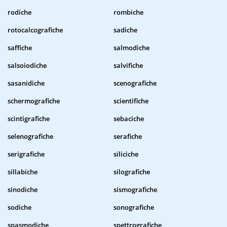
rodiche
rombiche
rotocalcografiche
sadiche
saffiche
salmodiche
salsoiodiche
salvifiche
sasanidiche
scenografiche
schermografiche
scientifiche
scintigrafiche
sebaciche
selenografiche
serafiche
serigrafiche
siliciche
sillabiche
silografiche
sinodiche
sismografiche
sodiche
sonografiche
spasmodiche
spettrografiche