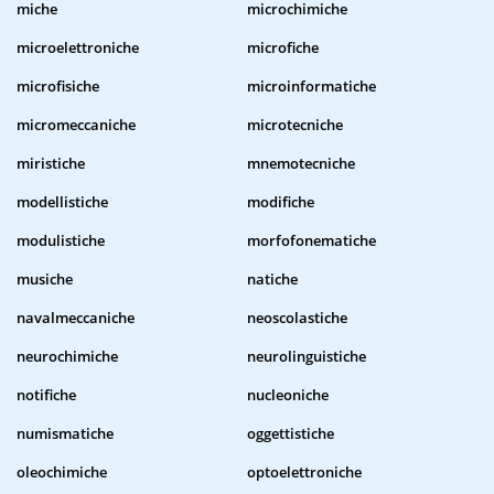
miche
microchimiche
microelettroniche
microfiche
microfisiche
microinformatiche
micromeccaniche
microtecniche
miristiche
mnemotecniche
modellistiche
modifiche
modulistiche
morfofonematiche
musiche
natiche
navalmeccaniche
neoscolastiche
neurochimiche
neurolinguistiche
notifiche
nucleoniche
numismatiche
oggettistiche
oleochimiche
optoelettroniche