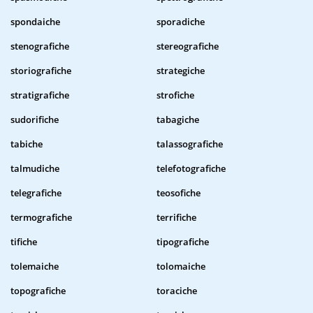
spondaiche
sporadiche
stenografiche
stereografiche
storiografiche
strategiche
stratigrafiche
strofiche
sudorifiche
tabagiche
tabiche
talassografiche
talmudiche
telefotografiche
telegrafiche
teosofiche
termografiche
terrifiche
tifiche
tipografiche
tolemaiche
tolomaiche
topografiche
toraciche