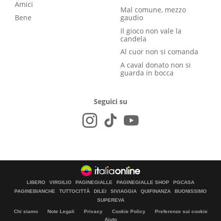
Amici
Mal comune, mezzo
Bene
gaudio
Il gioco non vale la
candela
Al cuor non si comanda
A caval donato non si
guarda in bocca
Seguici su
LIBERO
VIRGILIO
PAGINEGIALLE
PAGINEGIALLE SHOP
PGCASA
PAGINEBIANCHE
TUTTOCITTÀ
DILEI
SIVIAGGIA
QUIFINANZA
BUONISSIMO
SUPEREVA
Chi siamo
Note Legali
Privacy
Cookie Policy
Preferenze sui cookie
Aiuto