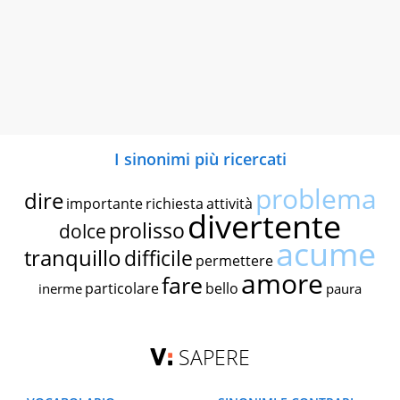
I sinonimi più ricercati
problema
dire
importante
richiesta
attività
divertente
prolisso
dolce
acume
tranquillo
difficile
permettere
amore
fare
particolare
bello
inerme
paura
SAPERE