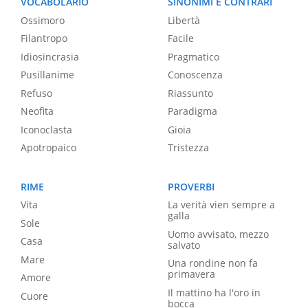
VOCABOLARIO
SINONIMI E CONTRARI
Ossimoro
Libertà
Filantropo
Facile
Idiosincrasia
Pragmatico
Pusillanime
Conoscenza
Refuso
Riassunto
Neofita
Paradigma
Iconoclasta
Gioia
Apotropaico
Tristezza
RIME
PROVERBI
Vita
La verità vien sempre a
galla
Sole
Uomo avvisato, mezzo
Casa
salvato
Mare
Una rondine non fa
primavera
Amore
Il mattino ha l'oro in
Cuore
bocca