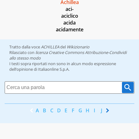
Achillea
aci-
aciclico
acida
acidamente
Tratto dalla voce
ACHILLEA
del
Wikizionario
Rilasciato con
licenza Creative Commons Attribuzione-Condividi
allo stesso modo
I testi sopra riportati non sono in alcun modo espressione
dell’opinione di Italiaonline S.p.A.
A
B
C
D
E
F
G
H
I
J
K
L
M
N