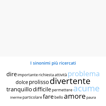
I sinonimi più ricercati
problema
dire
importante
richiesta
attività
divertente
prolisso
dolce
acume
tranquillo
difficile
permettere
amore
fare
particolare
bello
inerme
paura