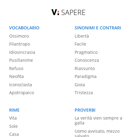
SAPERE
VOCABOLARIO
SINONIMI E CONTRARI
Ossimoro
Libertà
Filantropo
Facile
Idiosincrasia
Pragmatico
Pusillanime
Conoscenza
Refuso
Riassunto
Neofita
Paradigma
Iconoclasta
Gioia
Apotropaico
Tristezza
RIME
PROVERBI
Vita
La verità vien sempre a
galla
Sole
Uomo avvisato, mezzo
Casa
salvato