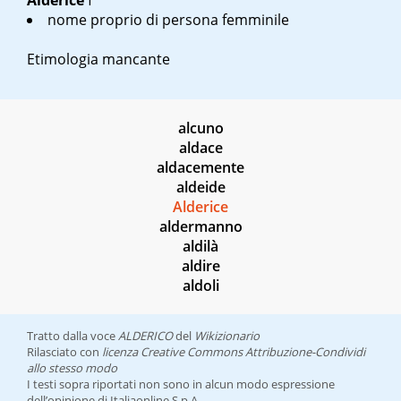
Alderice
f
nome proprio di persona femminile
Etimologia mancante
alcuno
aldace
aldacemente
aldeide
Alderice
aldermanno
aldilà
aldire
aldoli
Tratto dalla voce
ALDERICO
del
Wikizionario
Rilasciato con
licenza Creative Commons Attribuzione-Condividi
allo stesso modo
I testi sopra riportati non sono in alcun modo espressione
dell’opinione di Italiaonline S.p.A.