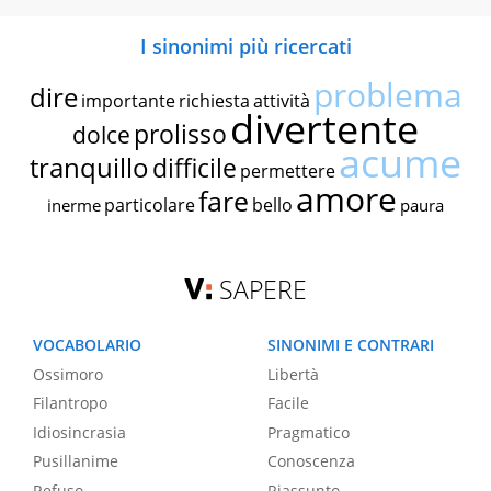
I sinonimi più ricercati
problema
dire
importante
richiesta
attività
divertente
prolisso
dolce
acume
tranquillo
difficile
permettere
amore
fare
particolare
bello
inerme
paura
SAPERE
VOCABOLARIO
SINONIMI E CONTRARI
Ossimoro
Libertà
Filantropo
Facile
Idiosincrasia
Pragmatico
Pusillanime
Conoscenza
Refuso
Riassunto