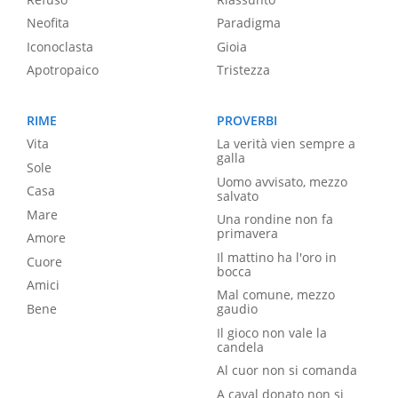
Neofita
Paradigma
Iconoclasta
Gioia
Apotropaico
Tristezza
RIME
PROVERBI
Vita
La verità vien sempre a
galla
Sole
Uomo avvisato, mezzo
Casa
salvato
Mare
Una rondine non fa
primavera
Amore
Il mattino ha l'oro in
Cuore
bocca
Amici
Mal comune, mezzo
Bene
gaudio
Il gioco non vale la
candela
Al cuor non si comanda
A caval donato non si