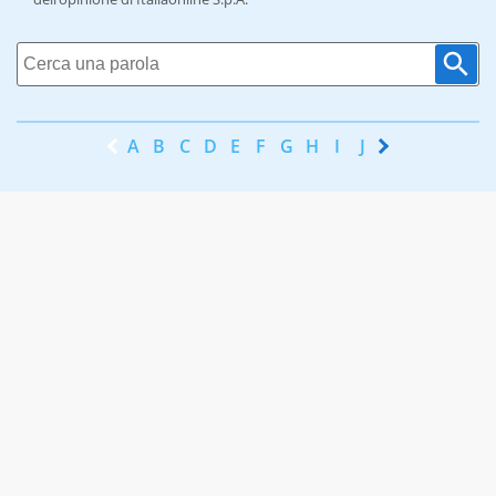
A
B
C
D
E
F
G
H
I
J
K
L
M
N