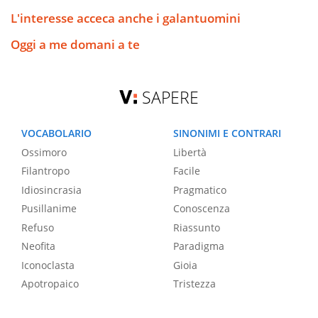
L'interesse acceca anche i galantuomini
Oggi a me domani a te
SAPERE
VOCABOLARIO
SINONIMI E CONTRARI
Ossimoro
Libertà
Filantropo
Facile
Idiosincrasia
Pragmatico
Pusillanime
Conoscenza
Refuso
Riassunto
Neofita
Paradigma
Iconoclasta
Gioia
Apotropaico
Tristezza