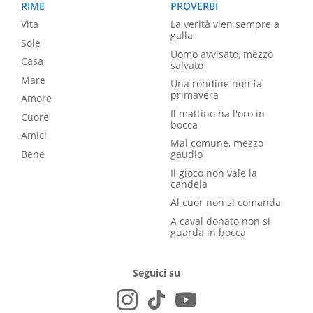
RIME
PROVERBI
Vita
La verità vien sempre a
galla
Sole
Uomo avvisato, mezzo
Casa
salvato
Mare
Una rondine non fa
primavera
Amore
Il mattino ha l'oro in
Cuore
bocca
Amici
Mal comune, mezzo
Bene
gaudio
Il gioco non vale la
candela
Al cuor non si comanda
A caval donato non si
guarda in bocca
Seguici su