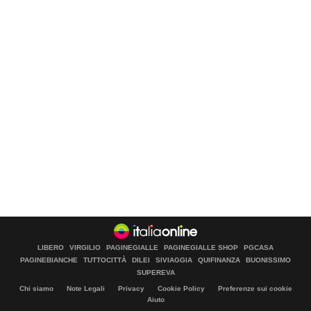
LIBERO
VIRGILIO
PAGINEGIALLE
PAGINEGIALLE SHOP
PGCASA
PAGINEBIANCHE
TUTTOCITTÀ
DILEI
SIVIAGGIA
QUIFINANZA
BUONISSIMO
SUPEREVA
Chi siamo
Note Legali
Privacy
Cookie Policy
Preferenze sui cookie
Aiuto