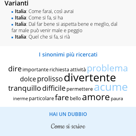
Varianti
Italia
: Come farai, così avrai
Italia
: Come si fa, si ha
Italia
: Dal far bene si aspetta bene e meglio, dal
far male può venir male e peggio
Italia
: Quel che si fa, si rià
I sinonimi più ricercati
problema
dire
importante
richiesta
attività
divertente
prolisso
dolce
acume
tranquillo
difficile
permettere
amore
fare
particolare
bello
inerme
paura
HAI UN DUBBIO
come si scrive