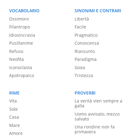
VOCABOLARIO
SINONIMI E CONTRARI
Ossimoro
Libertà
Filantropo
Facile
Idiosincrasia
Pragmatico
Pusillanime
Conoscenza
Refuso
Riassunto
Neofita
Paradigma
Iconoclasta
Gioia
Apotropaico
Tristezza
RIME
PROVERBI
Vita
La verità vien sempre a
galla
Sole
Uomo avvisato, mezzo
Casa
salvato
Mare
Una rondine non fa
primavera
Amore