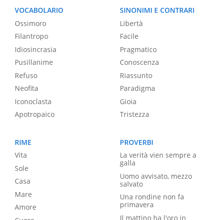
VOCABOLARIO
SINONIMI E CONTRARI
Ossimoro
Libertà
Filantropo
Facile
Idiosincrasia
Pragmatico
Pusillanime
Conoscenza
Refuso
Riassunto
Neofita
Paradigma
Iconoclasta
Gioia
Apotropaico
Tristezza
RIME
PROVERBI
Vita
La verità vien sempre a
galla
Sole
Uomo avvisato, mezzo
Casa
salvato
Mare
Una rondine non fa
primavera
Amore
Il mattino ha l'oro in