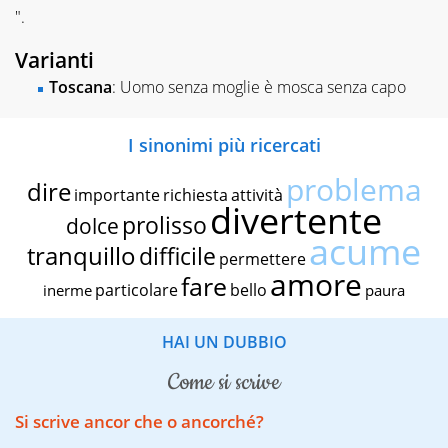
".
Varianti
Toscana
: Uomo senza moglie è mosca senza capo
I sinonimi più ricercati
problema
dire
importante
richiesta
attività
divertente
prolisso
dolce
acume
tranquillo
difficile
permettere
amore
fare
particolare
bello
inerme
paura
HAI UN DUBBIO
come si scrive
Si scrive ancor che o ancorché?