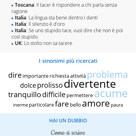
Toscana
: Il tacer è rispondere a chi parla senza
ragione
Italia
: La lingua sta bene dentro i denti
Italia
: Il silenzio è d'oro
Italia
: Se uno stupido tace, vuol dire che non è poi
così stupido
UK
: Lo stolto non sa tacere
I sinonimi più ricercati
problema
dire
importante
richiesta
attività
divertente
prolisso
dolce
acume
tranquillo
difficile
permettere
amore
fare
particolare
bello
inerme
paura
HAI UN DUBBIO
come si scrive