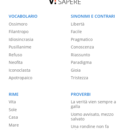
SAPERE
VOCABOLARIO
SINONIMI E CONTRARI
Ossimoro
Libertà
Filantropo
Facile
Idiosincrasia
Pragmatico
Pusillanime
Conoscenza
Refuso
Riassunto
Neofita
Paradigma
Iconoclasta
Gioia
Apotropaico
Tristezza
RIME
PROVERBI
Vita
La verità vien sempre a
galla
Sole
Uomo avvisato, mezzo
Casa
salvato
Mare
Una rondine non fa