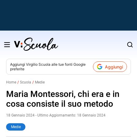
Salta
al
contenuto
Aggiungi
Virgilio Scuola
alle tue fonti Google
Aggiungi
preferite
v
Home
Scuola
Medie
i
Maria Montessori, chi era e in
cosa consiste il suo metodo
18 Gennaio 2024 - Ultimo Aggiornamento: 18 Gennaio 2024
Medie