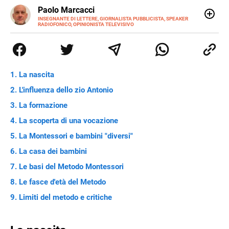
E-
Paolo Marcacci
MAIL
INSEGNANTE DI LETTERE, GIORNALISTA PUBBLICISTA, SPEAKER
RADIOFONICO, OPINIONISTA TELEVISIVO
Ho trasformato in professione quelle che erano le mie
passioni, sin dagli anni delle elementari. Dormivo con
l'antologia sul comodino e le riviste sportive sotto il letto.
L'una mi è servita per diventare una firma delle altre. Per
questo, mi sembra di non aver lavorato un solo giorno in
La nascita
vita mia.
L'influenza dello zio Antonio
La formazione
La scoperta di una vocazione
La Montessori e bambini "diversi"
La casa dei bambini
Le basi del Metodo Montessori
Le fasce d'età del Metodo
Limiti del metodo e critiche