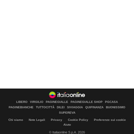
LIBERO
VIRGILIO
PAGINEGIALLE
PAGINEGIALLE SHOP
PGCASA
PAGINEBIANCHE
TUTTOCITTÀ
DILEI
SIVIAGGIA
QUIFINANZA
BUONISSIMO
SUPEREVA
Chi siamo
Note Legali
Privacy
Cookie Policy
Preferenze sui cookie
Aiuto
© Italiaonline S.p.A. 2026