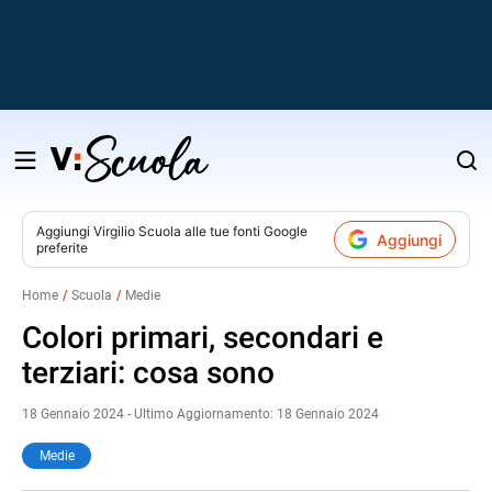
Salta
al
contenuto
Aggiungi
Virgilio Scuola
alle tue fonti Google
Aggiungi
preferite
v
Home
Scuola
Medie
i
Colori primari, secondari e
terziari: cosa sono
18 Gennaio 2024 - Ultimo Aggiornamento: 18 Gennaio 2024
Medie