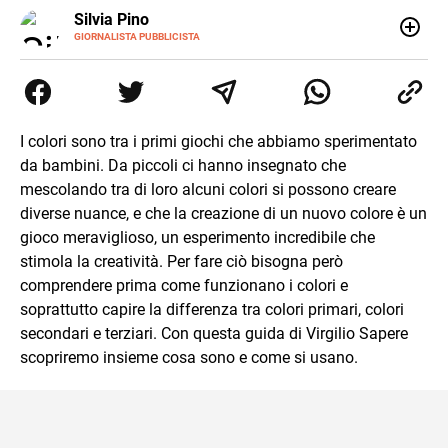
E-
Silvia Pino
MAIL
GIORNALISTA PUBBLICISTA
Ho iniziato con le lingue straniere, ho continuato con la
traduzione e poi con l’editoria. Sono stata catturata dalla
critica del testo perché stregata dalle parole, dalla
comunicazione per pura casualità. Leggo, indago e amo i
giochi di parole. Poiché non era abbastanza ho iniziato a
I colori sono tra i primi giochi che abbiamo sperimentato
scrivere e non mi sono più fermata.
da bambini. Da piccoli ci hanno insegnato che
mescolando tra di loro alcuni colori si possono creare
diverse nuance, e che la creazione di un nuovo colore è un
gioco meraviglioso, un esperimento incredibile che
stimola la creatività. Per fare ciò bisogna però
comprendere prima come funzionano i colori e
soprattutto capire la differenza tra colori primari, colori
secondari e terziari. Con questa guida di Virgilio Sapere
scopriremo insieme cosa sono e come si usano.