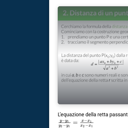
L’equazione della retta passan
−
−
y
y
=
x
x
1
1
−
−
y
y
x
x
2
1
2
1