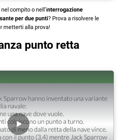
nel compito o nell’i
nterrogazione
ssante per due punti
? Prova a risolvere le
 metterti alla prova!
tanza punto retta
Play Video