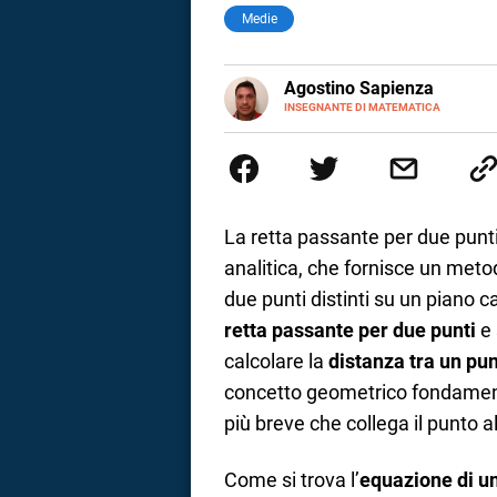
Medie
E-
Agostino Sapienza
MAIL
LINKEDIN
INSEGNANTE DI MATEMATICA
Sono nato a Reggio Calabria il 
Magistrale Statale Tommaso Gull
Internazionali a Messina e in 
studi commercialisti sono stat
insegnamento A47. Ho poi conseg
di ruolo nel 2023
La retta passante per due punt
analitica, che fornisce un meto
due punti distinti su un piano 
retta passante per due punti
e 
calcolare la
distanza tra un pun
concetto geometrico fondament
più breve che collega il punto al
i
Come si trova l’
equazione di un
tografico