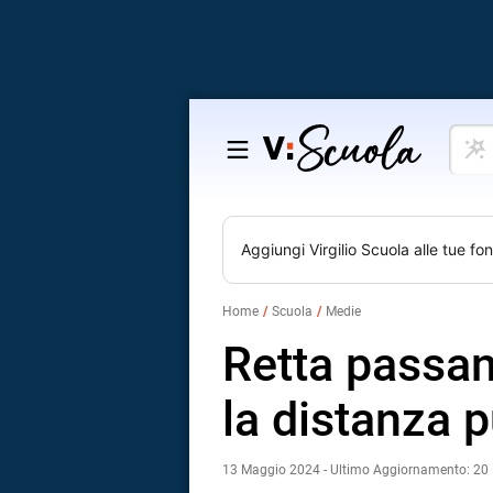
Cosa
Salta
vuoi
al
impar
contenuto
Aggiungi
Virgilio Scuola
alle tue fon
Home
Scuola
Medie
Retta passan
la distanza p
13 Maggio 2024 - Ultimo Aggiornamento: 20