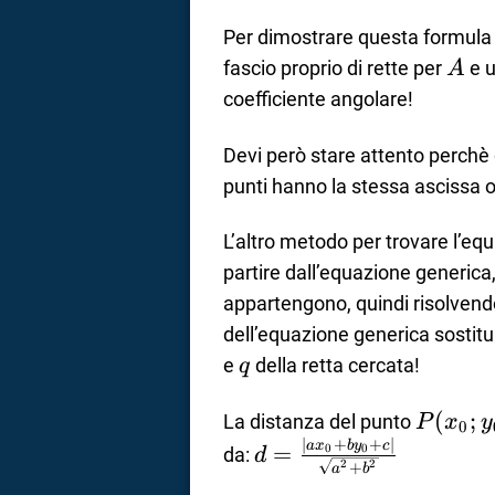
Per dimostrare questa formula 
A
fascio proprio di rette per
e u
A
coefficiente angolare!
Devi però stare attento perchè
punti hanno la stessa ascissa o
L’altro metodo per trovare l’equ
partire dall’equazione generica,
appartengono, quindi risolvendo
dell’equazione generica sostitui
q
e
della retta cercata!
q
P(x_0;
(
;
La distanza del punto
P
x
y
0
∣
+
+
∣
d=\frac{\left|
a
x
b
y
c
=
0
0
da:
d
2
2
+
a
b
ax_0 + by_0