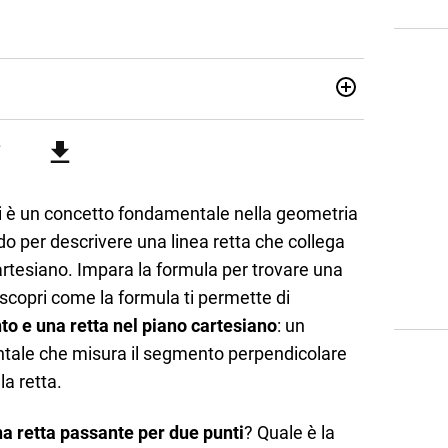
07/10/85. Mi sono diplomato nel 2005 all'Istituto
i. Ho conseguito la laurea triennale in Relazioni
Economia Internazionale a Padova. Dopo un pò di anni negli
o chiamato per una supplenza covid nella classe di
uito l'abilitazione a Trieste nel sostegno e sono entrato
i è un concetto fondamentale nella geometria
do per descrivere una linea retta che collega
cartesiano. Impara la formula per trovare una
scopri come la formula ti permette di
to e una retta nel piano cartesiano
: un
ale che misura il segmento perpendicolare
la retta.
a retta passante per due punti
? Quale è la