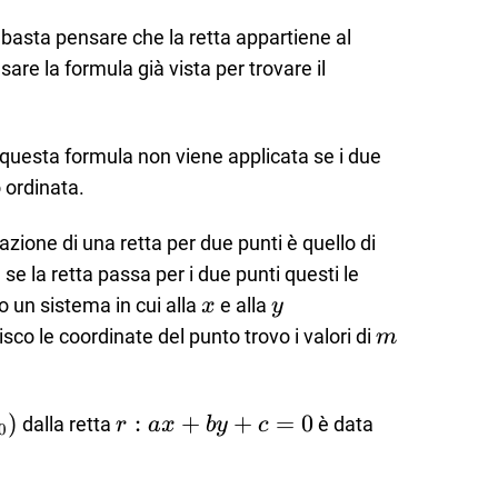
y_1}=\frac
x_1}{x_2-
basta pensare che la retta appartiene al
x_1}
sare la formula già vista per trovare il
 questa formula non viene applicata se i due
 ordinata.
azione di una retta per due punti è quello di
 se la retta passa per i due punti questi le
x
y
 un sistema in cui alla
e alla
x
y
m
sco le coordinate del punto trovo i valori di
m
y_0)
)
r:
:
+
+
=
0
dalla retta
è data
r
a
x
b
y
c
0
ax+by+c=0