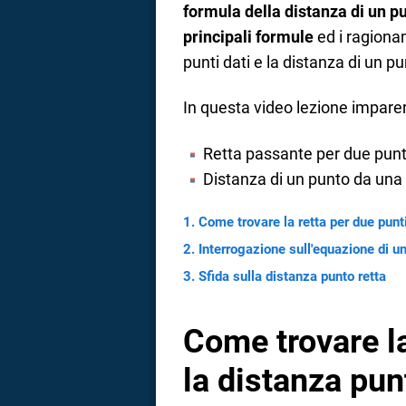
formula della distanza di un p
a
principali formule
ed i ragiona
punti dati e la distanza di un p
correnze
In questa video lezione imparer
Retta passante per due punt
Distanza di un punto da una
Come trovare la retta per due punti
Interrogazione sull'equazione di u
Sfida sulla distanza punto retta
Come trovare la
la distanza pun