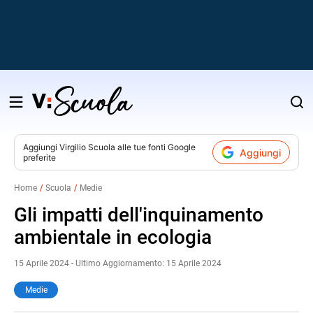
Salta
al
contenuto
Aggiungi
Virgilio Scuola
alle tue fonti Google
Aggiungi
preferite
v
Home
Scuola
Medie
i
Gli impatti dell'inquinamento
ambientale in ecologia
15 Aprile 2024 - Ultimo Aggiornamento: 15 Aprile 2024
Medie