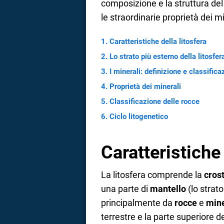
composizione e la struttura del 
a
le straordinarie proprietà dei mi
correnze
Caratteristiche della litosfera
Lo strato più esterno della litosfera
I minerali: definizione e classifica
Proprietà dei minerali
Classificazione delle rocce
Ciclo litogenetico
Caratteristiche 
La litosfera comprende la
crost
una parte di
mantello
(lo strat
principalmente da
rocce
e
mine
terrestre e la parte superiore d