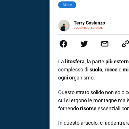
Medie
E-
Terry Costanzo
MAIL
DOCENTE DI SCIENZE
Nata a Prato nel 1975, ha frequentato 
amante delle lingue, passione ch
dalla chimica. È quindi approdat
laurea Chimica e Tecnologia Farmaceutica(CTF). Dopo anni di grande sacrificio ed
impegno, terminati gli stud, è arrivata a Milano ed ha lavorato presso un’ azienda chimica
occupandosi di ricerca clinica c
La
litosfera
, la parte
più estern
e ha imparato tantissime cose 
complesso di
suolo
,
rocce
e
mi
da ormai 9 anni con l'Istituto Mo
giovani e di tenersi sempre agg
ogni organismo.
Questo strato solido non solo c
cui si ergono le montagne ma è
fornendo
risorse
essenziali com
i
In questo articolo, ci addentre
tografico