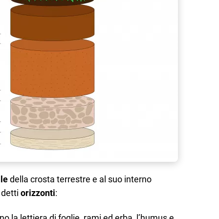
le
della crosta terrestre e al suo interno
 detti
orizzonti
:
o la lettiera di foglie, rami ed erba, l’humus e