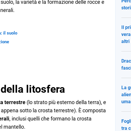
Perc
suolo, la varietà e la formazione delle rocce e
stori
nerali.
Il pr
: il suolo
vera
altri
zione
Drac
fasc
della litosfera
La g
alie
uma
a terrestre
(lo strato più esterno della terra), e
o appena sotto la crosta terrestre). È composta
rali
, inclusi quelli che formano la crosta
Fogl
el mantello.
tra 