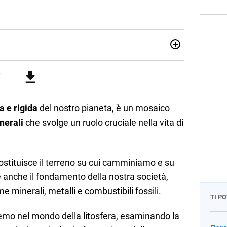
il liceo linguistico Carlo Livi di Prato perché grande
e le è rimasta anche se in quinta liceo è stata folgorata
a all'Università di Farmacia a Firenze Rifredi, corso di
on il ruolo di CRA. Si è occupata di sperimentazioni cliniche
a e rigida
del nostro pianeta, è un mosaico
sulla ricerca e sul mondo farmaceutico in genere. Collabora
nerali
che svolge un ruolo cruciale nella vita di
ntini, che le dà la possibilità di entrare in contatto con i
iornata.
ostituisce il terreno su cui camminiamo e su
 anche il fondamento della nostra società,
e minerali, metalli e combustibili fossili.
TI P
remo nel mondo della litosfera, esaminando la