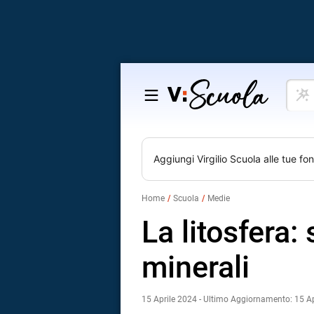
Cosa
Salta
vuoi
al
impar
contenuto
Aggiungi
Virgilio Scuola
alle tue fon
Home
Scuola
Medie
La litosfera:
minerali
15 Aprile 2024 - Ultimo Aggiornamento: 15 A