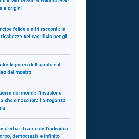
hé il Mar Rosso si chiama così:
a e origini
incipe felice e altri racconti: la
 ricchezza nel sacrificio per gli
ula: la paura dell’ignoto e il
ino del mostro
uerra dei mondi: l’invasione
na che smaschera l’arroganza
na
ie d’erba: il canto dell’individuo
corpo, democrazia e infinito