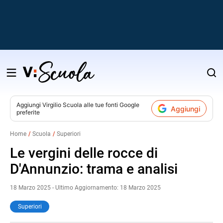
Salta
al
contenuto
Aggiungi
Virgilio Scuola
alle tue fonti Google
Aggiungi
preferite
v
Home
Scuola
Superiori
i
Le vergini delle rocce di
D'Annunzio: trama e analisi
18 Marzo 2025 - Ultimo Aggiornamento: 18 Marzo 2025
Superiori