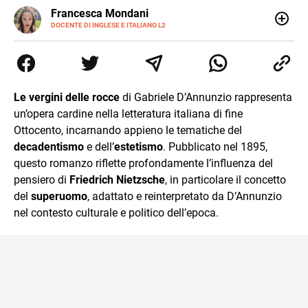
LINKEDIN
Francesca Mondani
INSTAGRAM
DOCENTE DI INGLESE E ITALIANO L2
Specializzata in pedagogia e didattica dell’italiano e
dell’inglese, insegno ad adolescenti e adulti nella scuola
secondaria di secondo grado. Mi occupo inoltre di
traduzioni, SEO Onsite e contenuti per il web. Amo i saggi
storici, la cucina e la mia Honda CBF500. Non ho il dono
Le vergini delle rocce
di Gabriele D’Annunzio rappresenta
della sintesi.
un’opera cardine nella letteratura italiana di fine
Ottocento, incarnando appieno le tematiche del
decadentismo
e dell’
estetismo
. Pubblicato nel 1895,
questo romanzo riflette profondamente l’influenza del
pensiero di
Friedrich Nietzsche
, in particolare il concetto
del
superuomo
, adattato e reinterpretato da D’Annunzio
nel contesto culturale e politico dell’epoca.